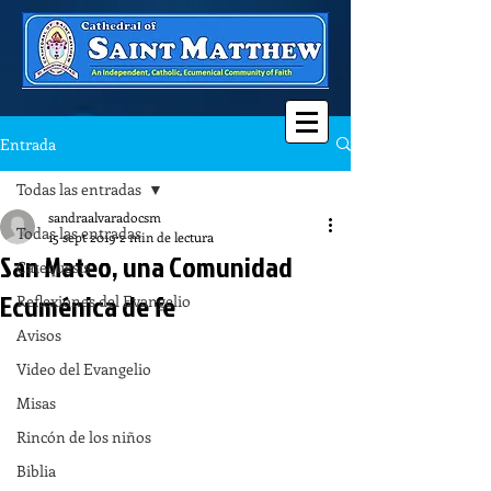
Entrada
Todas las entradas
sandraalvaradocsm
Todas las entradas
15 sept 2019
2 min de lectura
San Mateo, una Comunidad
Catequesis
Ecuménica de fe
Reflexiones del Evangelio
Avisos
Video del Evangelio
Misas
Rincón de los niños
Biblia