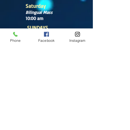
Saturday
Bilingual Mass
10:00 am
SUNDAYS
8:30 am
Phone
Facebook
Instagram
(Cathedral)
10:00 am
(Cathedral)
12:00 pm
(Cathedral)
2:00 pm
Cathedral.
English Mass
1:00 pm
(Chapel)
Office hours