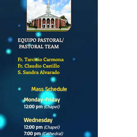
EQUIPO PASTORAL/
PASTORAL TEAM
Fr. Tarcisio Carmona
Fr. Claudio Castillo
S. Sandra Alvarado
Mass Schedule
Monday-Friday
12:00 pm
(Chapel)
Wednesday
12:00 pm
(Chapel)
7:00 pm
(Cathedral)