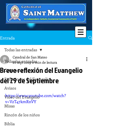
Entrada
Todas las entradas
Catedral de San Mateo
Todas las entradas
28 sept 2019
0 min de lectura
Breve reflexión del Evangelio
Catequesis
del 29 de Septiembre
Reflexiones del Evangelio
Avisos
https://www.youtube.com/watch?
Video del Evangelio
v=V2T47kmRnVY
Misas
Rincón de los niños
Biblia