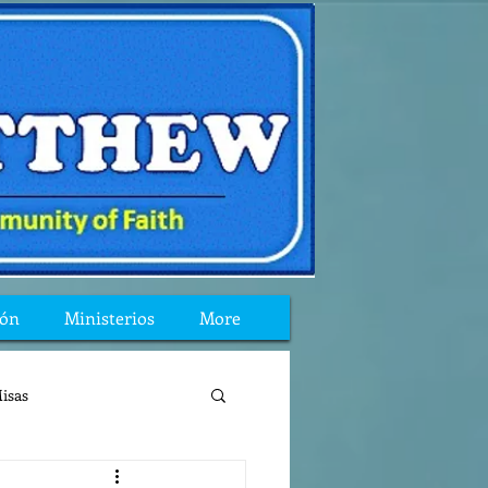
ión
Ministerios
More
isas
reflexion