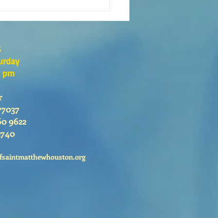
eaning of liturgical colors
s
urday
0 pm
r
77037
60 9622
2740
fsaintmatthewhouston.org