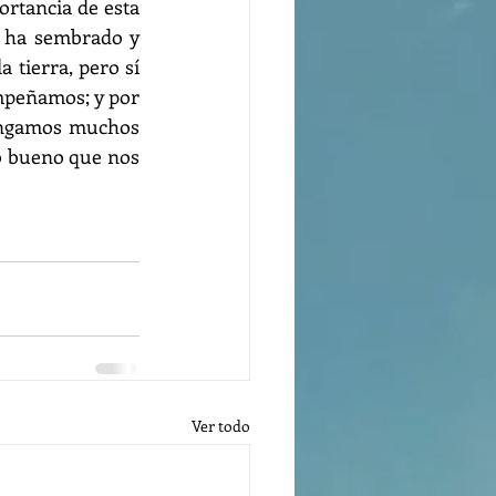
tancia de esta 
 ha sembrado y 
 tierra, pero sí 
mpeñamos; y por 
engamos muchos 
o bueno que nos 
Ver todo