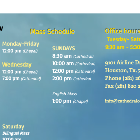
The m
REFLECTION OF THE WORD OF GOD,
Sunday August, 9th, 2026
w
Office hour
Mass Schedule
Tuesday- Sat
Monday-Friday
9:30 am - 5:3
SUNDAYS
12:00 pm
(Chapel)
8:30 am
(Cathedral)
9101 Airline D
10:00 am
Wednesday
(Cathedral)
Houston, Tx. 
12:00 pm
12:00 pm
(Cathedral)
(Chapel)
Phone (281) 2
2:00 pm
7:00 pm
(Cathedral)
Cathedral.
Fax (281) 820 
English Mass
1:00 pm
info@cathedralo
(Chapel)
Saturday
Bilingual Mass
10:00 am