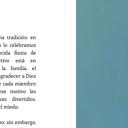
a tradición en 
 lo celebramos 
ida fiesta de 
tivo está en 
la familia, el 
gradecer a Dios 
de cada miembro 
ese motivo les 
es divertidos, 
el miedo.
o; sin embargo, 