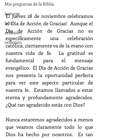
Mis preguntas de la Biblia
lecturas
El jueves 28 de noviembre celebramos 
lent
el Día de Acción de Gracias!  Aunque el 
Día de Acción de Gracias no es 
reflexion
específicamente una celebración 
reflexion
católica, ciertamente va de la mano con 
nuestra vida de fe.  La gratitud es 
fundamental para el mensaje 
evangélico.  El Día de Acción de Gracias 
nos presenta la oportunidad perfecta 
para ver este aspecto particular de 
nuestra fe.  Estamos llamados a estar 
eterna y profundamente agradecidos.  
¿Qué tan agradecido estás con Dios?
Nunca estaremos agradecidos a menos 
que veamos claramente todo lo que 
Dios ha hecho por nosotros.  Es tan 