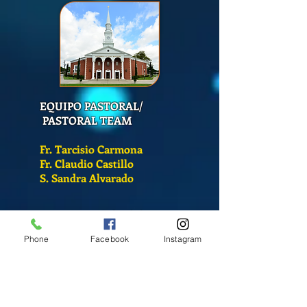
EQUIPO PASTORAL/
PASTORAL TEAM
Fr. Tarcisio Carmona
Fr. Claudio Castillo
S. Sandra Alvarado
Mass Schedule
Monday-Friday
Phone
Facebook
Instagram
12:00 pm
(Chapel)
Wednesday
12:00 pm
(Chapel)