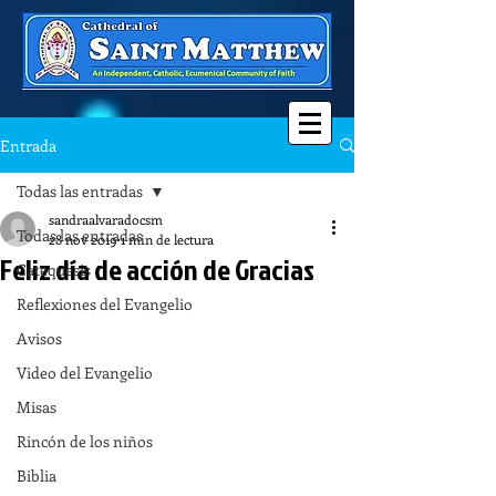
Entrada
Todas las entradas
sandraalvaradocsm
Todas las entradas
28 nov 2019
1 min de lectura
Feliz día de acción de Gracias
Catequesis
Reflexiones del Evangelio
Avisos
Video del Evangelio
Misas
Rincón de los niños
Biblia