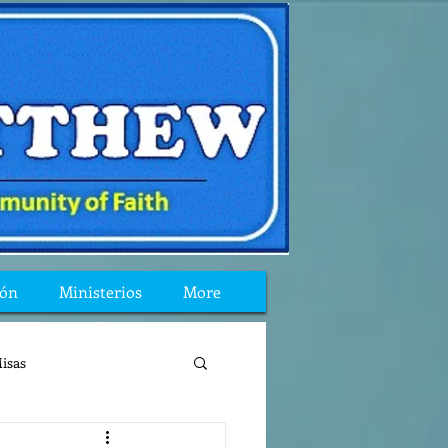
ión
Ministerios
More
isas
reflexion