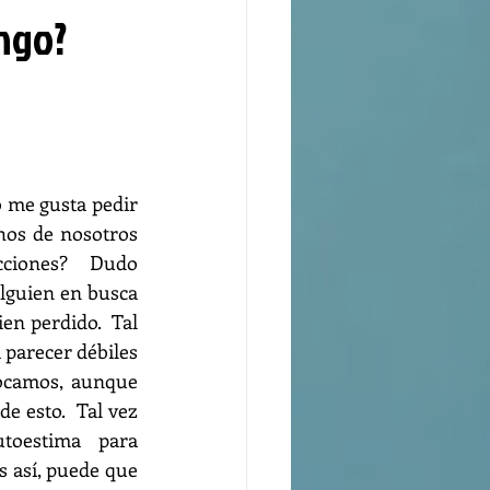
ingo?
 me gusta pedir 
hos de nosotros 
cciones?   Dudo 
lguien en busca 
en perdido.  Tal 
parecer débiles 
ocamos, aunque 
 esto.  Tal vez 
oestima para 
 así, puede que 