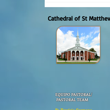
REFLECTION OF THE WORD OF GOD,
AUGUST 2nd, 2026
Cathedral of St Matthe
EQUIPO PASTORAL/
PASTORAL TEAM
Fr. Tarcisio Carmona