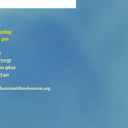
 es el Curso de Catequesis
 Catedral de San Mateo?
s
urday
0 pm
r
77037
60 9622
2740
fsaintmatthewhouston.org