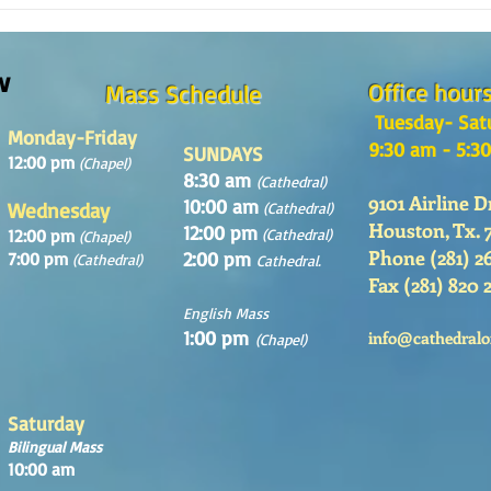
Reflexión de la Palabra de Dios,
¿Como
Domingo 2 de Agosto 2026
en la
w
Office hour
Mass Schedule
Tuesday- Sat
Monday-Friday
9:30 am - 5:3
SUNDAYS
12:00 pm
(Chapel)
8:30 am
(Cathedral)
9101 Airline D
10:00 am
Wednesday
(Cathedral)
Houston, Tx. 
12:00 pm
12:00 pm
(Cathedral)
(Chapel)
Phone (281) 2
2:00 pm
7:00 pm
(Cathedral)
Cathedral.
Fax (281) 820 
English Mass
1:00 pm
info@cathedralo
(Chapel)
Saturday
Bilingual Mass
10:00 am