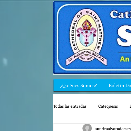
¿Quiénes Somos?
Boletin D
Todas las entradas
Catequesis
sandraalvaradocsm
Rincón de los niños
Biblia