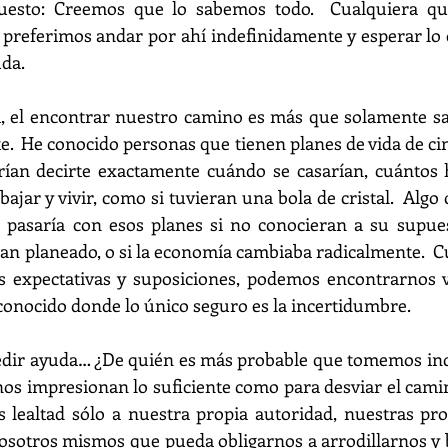
uesto: Creemos que lo sabemos todo.  Cualquiera que
preferimos andar por ahí indefinidamente y esperar lo 
uda.
, el encontrar nuestro camino es más que solamente sab
te.  He conocido personas que tienen planes de vida de cinco
rían decirte exactamente cuándo se casarían, cuántos h
ajar y vivir, como si tuvieran una bola de cristal.  Algo
 pasaría con esos planes si no conocieran a su supuest
ían planeado, o si la economía cambiaba radicalmente.  Cu
 expectativas y suposiciones, podemos encontrarnos v
onocido donde lo único seguro es la incertidumbre.
edir ayuda… ¿De quién es más probable que tomemos indi
s impresionan lo suficiente como para desviar el camin
lealtad sólo a nuestra propia autoridad, nuestras prop
osotros mismos que pueda obligarnos a arrodillarnos y baj