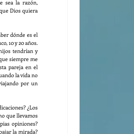
 sea la razón, 
que Dios quiera 
er dónde es el 
, 10 y 20 años.  
ijos tendrían y 
 que siempre me 
a pareja en el 
ando la vida no 
iajando por un 
caciones? ¿Los 
o que llevamos 
ias opiniones? 
ar la mirada?   