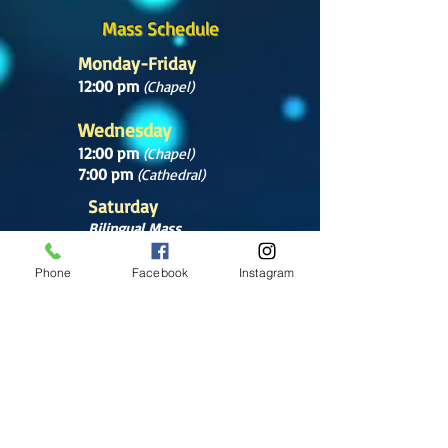
Mass Schedule
Monday-Friday
12:00 pm
(Chapel)
Wednesday
12:00 pm
(Chapel)
7:00 pm
(Cathedral)
Saturday
Bilingual Mass
10:00 am
Phone
Facebook
Instagram
SUNDAYS
8:30 am
(Cathedral)
10:00 am
(Cathedral)
12:00 pm
(Cathedral)