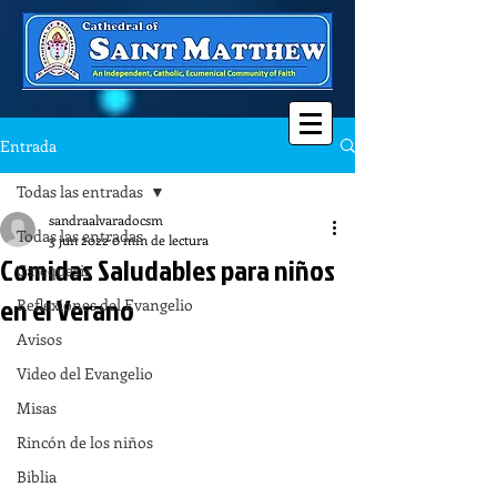
Entrada
Todas las entradas
sandraalvaradocsm
Todas las entradas
3 jun 2022
0 min de lectura
Comidas Saludables para niños
Catequesis
en el Verano
Reflexiones del Evangelio
Avisos
Video del Evangelio
Misas
Rincón de los niños
Biblia