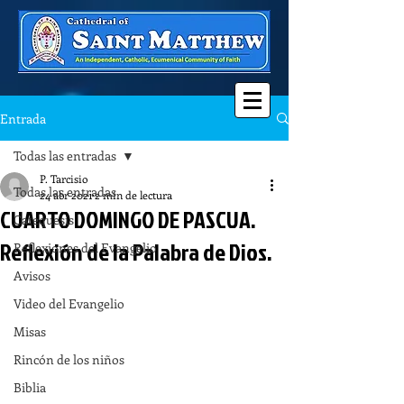
Entrada
Todas las entradas
P. Tarcisio
Todas las entradas
24 abr 2021
2 min de lectura
CUARTO DOMINGO DE PASCUA.
Catequesis
Reflexión de la Palabra de Dios.
Reflexiones del Evangelio
Avisos
Video del Evangelio
Misas
Rincón de los niños
Biblia