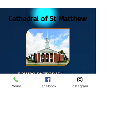
2026
Cathedral of St Matthew
EQUIPO PASTORAL/
PASTORAL TEAM
Phone
Facebook
Instagram
Fr. Tarcisio Carmona
Fr. Claudio Castillo
S. Sandra Alvarado
Mass Schedule
Monday-Friday