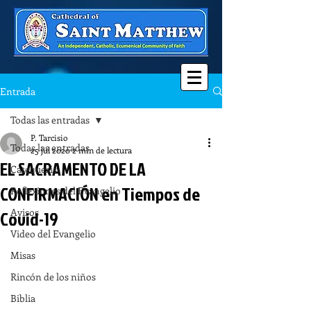
Entrada
Todas las entradas
P. Tarcisio
Todas las entradas
25 jul 2020
2 min de lectura
EL SACRAMENTO DE LA
Catequesis
CONFIRMACIÓN en Tiempos de
Reflexiones del Evangelio
Avisos
Covid-19
Video del Evangelio
Misas
Rincón de los niños
Biblia