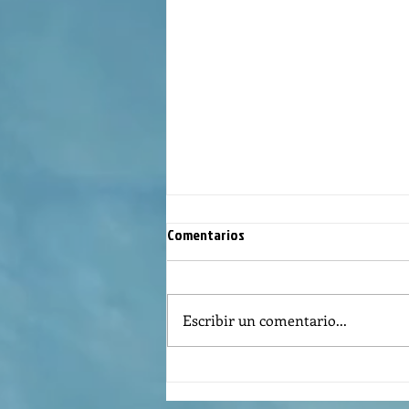
Comentarios
Escribir un comentario...
The meaning of liturgical colors