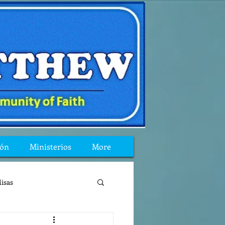
ión
Ministerios
More
isas
reflexion