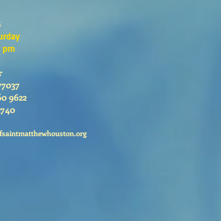
s
urday
0 pm
r
77037
60 9622
2740
fsaintmatthewhouston.org