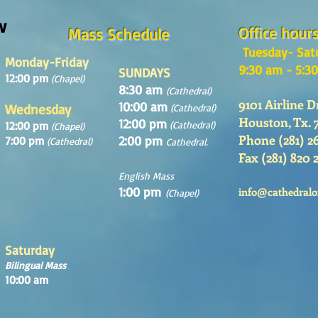
w
Office hour
Mass Schedule
Tuesday- Sat
Monday-Friday
9:30 am - 5:3
SUNDAYS
12:00 pm
(Chapel)
8:30 am
(Cathedral)
9101 Airline D
10:00 am
Wednesday
(Cathedral)
Houston, Tx. 
12:00 pm
12:00 pm
(Cathedral)
(Chapel)
Phone (281) 2
2:00 pm
7:00 pm
(Cathedral)
Cathedral.
Fax (281) 820 
English Mass
1:00 pm
info@cathedralo
(Chapel)
Saturday
Bilingual Mass
10:00 am