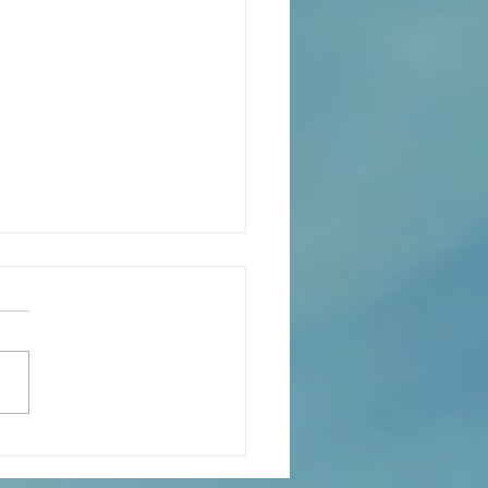
s the Catechesis Course at
atthew's Cathedral?