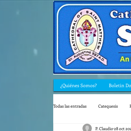
¿Quiénes Somos?
Boletin D
Todas las entradas
Catequesis
P. Claudio
28 oct 20
Rincón de los niños
Biblia