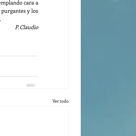
templando cara a 
 purgantes y los 
.
P. Claudio
Ver todo