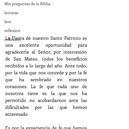
Mis preguntas de la Biblia
lecturas
lent
reflexion
L
a Fiesta de nuestro Santo Patrono es 
reflexion
una excelente oportunidad para 
agradecerle al Señor, por intercesión 
de San Mateo, todos los beneficios 
recibidos a lo largo del año. Ante todo, 
por la vida que nos concede y por la fe 
que ha sembrado en nuestros 
corazones. La fe que cada uno de 
nosotros tiene es la que nos ha 
permitido no acobardarnos ante las 
dificultades por las que hemos 
atravesado. 
Es por la experiencia de fe que hemos 