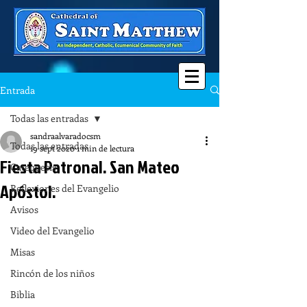
Entrada
Todas las entradas
sandraalvaradocsm
Todas las entradas
19 sept 2020
1 min de lectura
Fiesta Patronal. San Mateo
Catequesis
Apóstol.
Reflexiones del Evangelio
Avisos
Video del Evangelio
Misas
Rincón de los niños
Biblia