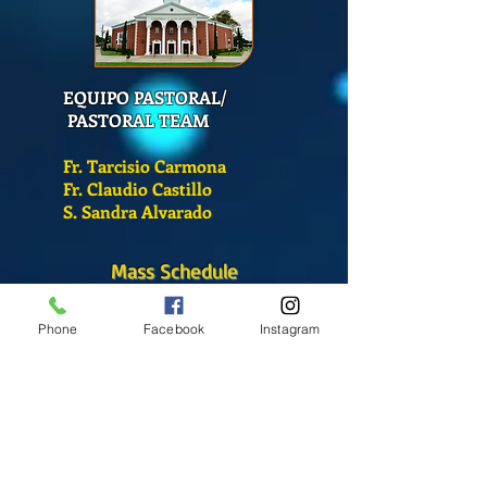
EQUIPO PASTORAL/
PASTORAL TEAM
Fr. Tarcisio Carmona
Fr. Claudio Castillo
S. Sandra Alvarado
Mass Schedule
Monday-Friday
Phone
Facebook
Instagram
12:00 pm
(Chapel)
Wednesday
12:00 pm
(Chapel)
7:00 pm
(Cathedral)
Saturday