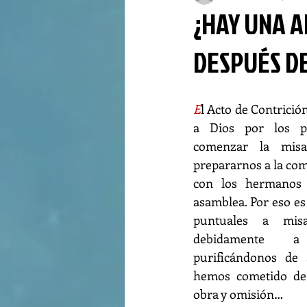
¿HAY UNA A
DESPUÉS DE
E
l Acto de Contrición
a Dios por los pe
comenzar la misa,
prepararnos a la com
con los hermanos q
asamblea. Por eso es
puntuales a misa
debidamente a 
purificándonos de 
hemos cometido de 
obra y omisión…