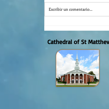
Escribir un comentario...
The meaning of liturgical colors
Cathedral of St Matthe