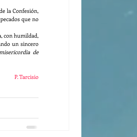
e la Confesión, 
 pecados que no 
, con humildad, 
ando un sincero 
isericordia de 
P. Tarcisio