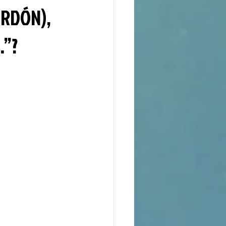
ERDÓN),
…”?