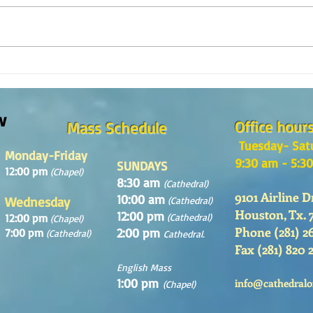
¿Como es el Curso de Catequesis
How i
en la Catedral de San Mateo?
St. M
w
Office hour
Mass Schedule
Tuesday- Sat
Monday-Friday
9:30 am - 5:3
SUNDAYS
12:00 pm
(Chapel)
8:30 am
(Cathedral)
9101 Airline D
10:00 am
Wednesday
(Cathedral)
Houston, Tx. 
12:00 pm
12:00 pm
(Cathedral)
(Chapel)
Phone (281) 2
2:00 pm
7:00 pm
(Cathedral)
Cathedral.
Fax (281) 820 
English Mass
1:00 pm
info@cathedralo
(Chapel)