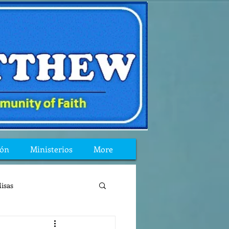
ión
Ministerios
More
isas
reflexion