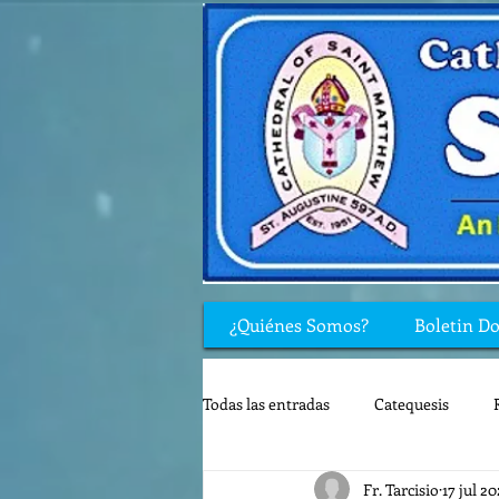
¿Quiénes Somos?
Boletin D
Todas las entradas
Catequesis
Fr. Tarcisio
17 jul 2
Rincón de los niños
Biblia