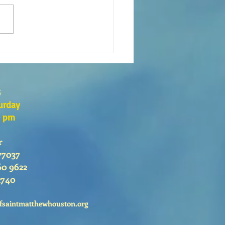
s the Catechesis Course at
atthew's Cathedral?
s
urday
0 pm
r
77037
60 9622
2740
fsaintmatthewhouston.org