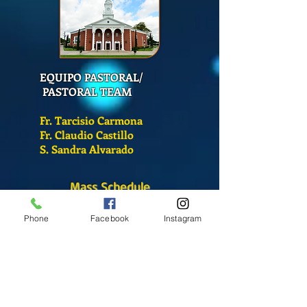
EQUIPO PASTORAL/
PASTORAL TEAM
Fr. Tarcisio Carmona
Fr. Claudio Castillo
S. Sandra Alvarado
Mass Schedule
Monday-Friday
Phone
Facebook
Instagram
12:00 pm
(Chapel)
Wednesday
12:00 pm
(Chapel)
7:00 pm
(Cathedral)