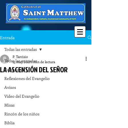
Entrada
Todas las entradas
P. Tarcisio
Todas las entradas
15 may 2021
1 min de lectura
LA ASCENSIÓN DEL SEÑOR
Catequesis
Reflexiones del Evangelio
Avisos
Video del Evangelio
Misas
Rincón de los niños
Biblia