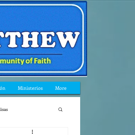
ión
Ministerios
More
isas
reflexion