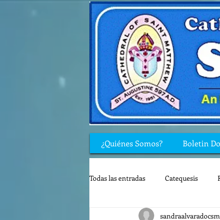
¿Quiénes Somos?
Boletin D
Todas las entradas
Catequesis
sandraalvaradocsm
Rincón de los niños
Biblia