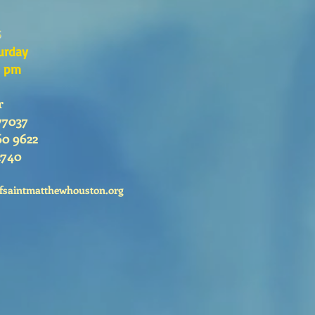
s
urday
0 pm
r
77037
60 9622
2740
fsaintmatthewhouston.org