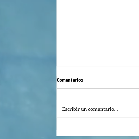
Comentarios
Escribir un comentario...
The meaning of liturgical colors