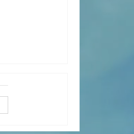
s the Catechesis Course at
atthew's Cathedral?