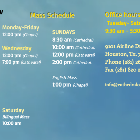
w
Office hour
Mass Schedule
Tuesday- Sat
Monday-Friday
9:30 am - 5:3
SUNDAYS
12:00 pm
(Chapel)
8:30 am
(Cathedral)
9101 Airline D
10:00 am
Wednesday
(Cathedral)
Houston, Tx. 
12:00 pm
12:00 pm
(Cathedral)
(Chapel)
Phone (281) 2
2:00 pm
7:00 pm
(Cathedral)
Cathedral.
Fax (281) 820 
English Mass
1:00 pm
info@cathedralo
(Chapel)
Saturday
Bilingual Mass
10:00 am