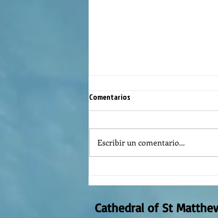
Comentarios
Escribir un comentario...
REFLECTION OF THE WORD OF GOD,
AUGUST 2nd, 2026
Cathedral of St Matthe