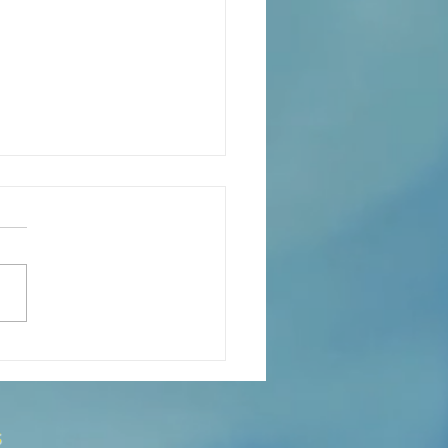
 es el Curso de Catequesis
 Catedral de San Mateo?
s