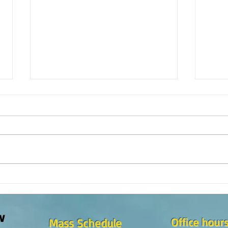
Reflexión de la Palabra de Dios,
¿Como
Domingo 2 de Agosto 2026
en la
w
Office hour
Mass Schedule