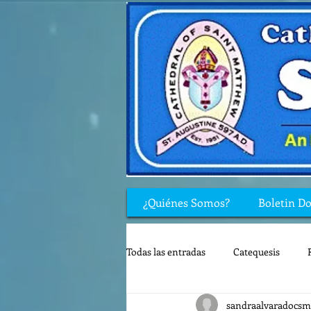
¿Quiénes Somos?
Boletin D
Todas las entradas
Catequesis
sandraalvaradocsm
Rincón de los niños
Biblia