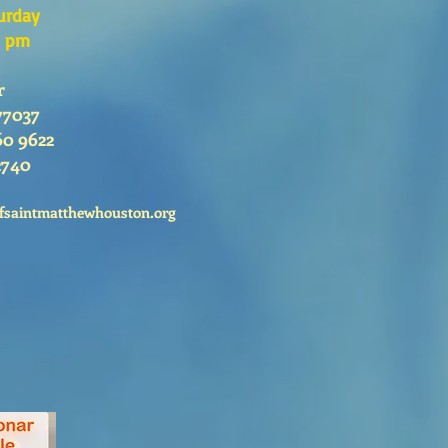
urday
0 pm
r
77037
60 9622
2740
fsaintmatthewhouston.org