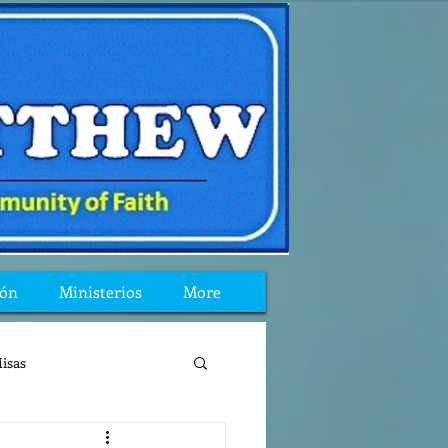
ión
Ministerios
More
isas
reflexion