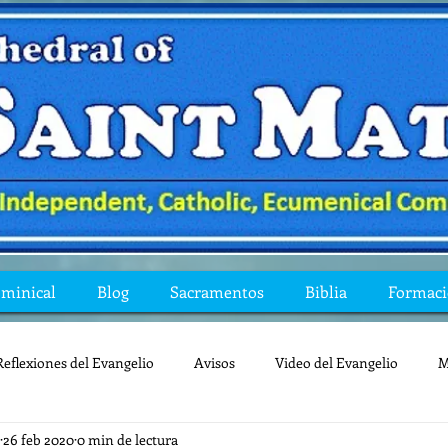
ominical
Blog
Sacramentos
Biblia
Formac
Reflexiones del Evangelio
Avisos
Video del Evangelio
M
26 feb 2020
0 min de lectura
Mis preguntas de la Biblia
lecturas
lent
reflexion