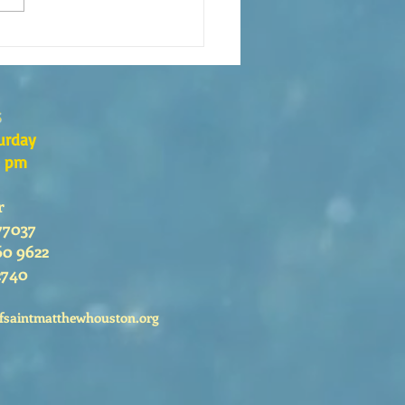
s the Catechesis Course at
atthew's Cathedral?
s
urday
0 pm
r
77037
60 9622
2740
fsaintmatthewhouston.org