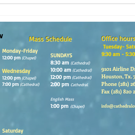
¿Como es el Curso de Catequesis
How i
en la Catedral de San Mateo?
St. M
w
Office hour
Mass Schedule
Tuesday- Sat
Monday-Friday
9:30 am - 5:3
SUNDAYS
12:00 pm
(Chapel)
8:30 am
(Cathedral)
9101 Airline D
10:00 am
Wednesday
(Cathedral)
Houston, Tx. 
12:00 pm
12:00 pm
(Cathedral)
(Chapel)
Phone (281) 2
2:00 pm
7:00 pm
(Cathedral)
Cathedral.
Fax (281) 820 
English Mass
1:00 pm
info@cathedralo
(Chapel)
Saturday