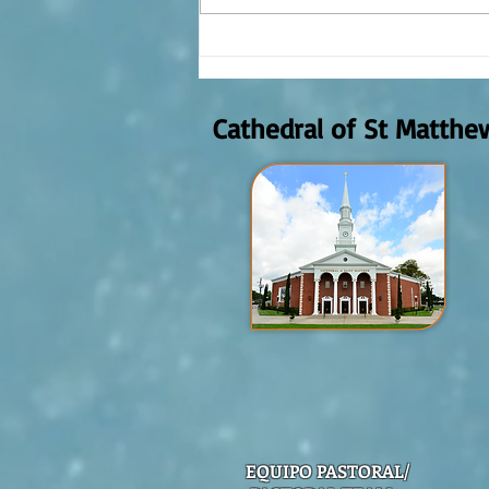
The meaning of liturgical colors
Cathedral of St Matthe
EQUIPO PASTORAL/