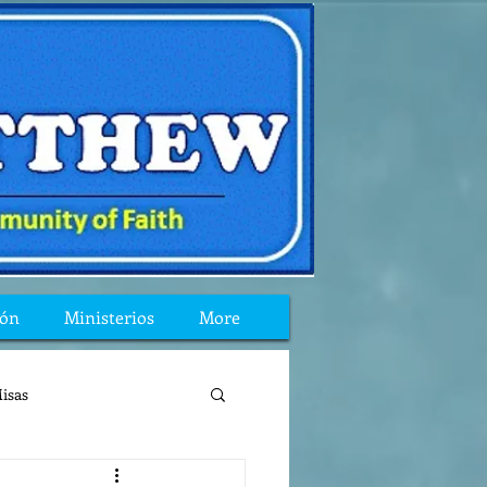
ión
Ministerios
More
isas
reflexion