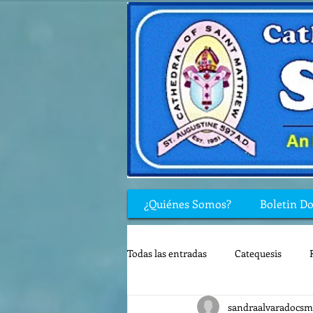
¿Quiénes Somos?
Boletin D
Todas las entradas
Catequesis
sandraalvaradocsm
Rincón de los niños
Biblia