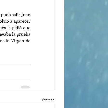
 pudo salir Juan 
lvió a aparecer 
és le pidió que 
levaba la prueba 
e la Virgen de 
Ver todo