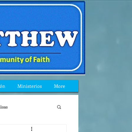
ión
Ministerios
More
isas
reflexion