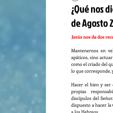
¿Qué nos di
de Agosto 
Jesús nos da dos re
Mantenernos en vel
apáticos, sino actua
como el criado del qu
lo que corresponde, y
Hacer el bien y ser
propias responsabi
discípulos del Señor
dispuesto a hacer la 
a los Hebreos.