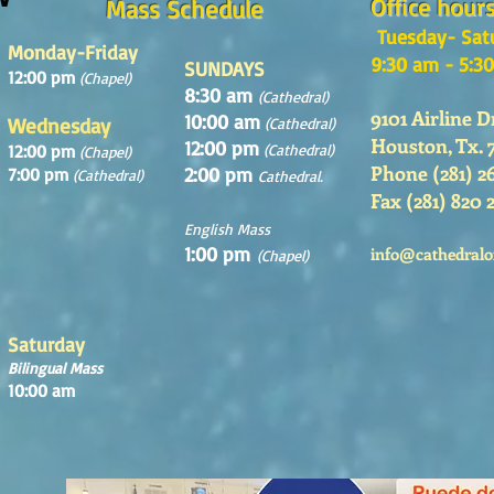
Office hour
Mass Schedule
Tuesday- Sat
Monday-Friday
9:30 am - 5:3
SUNDAYS
12:00 pm
(Chapel)
8:30 am
(Cathedral)
9101 Airline D
10:00 am
Wednesday
(Cathedral)
Houston, Tx. 
12:00 pm
12:00 pm
(Cathedral)
(Chapel)
Phone (281) 2
2:00 pm
7:00 pm
(Cathedral)
Cathedral.
Fax (281) 820 
English Mass
1:00 pm
info@cathedralo
(Chapel)
Saturday
Bilingual Mass
10:00 am