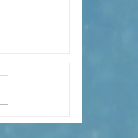
xión de la Palabra de Dios
go 26 de Julio, 2026