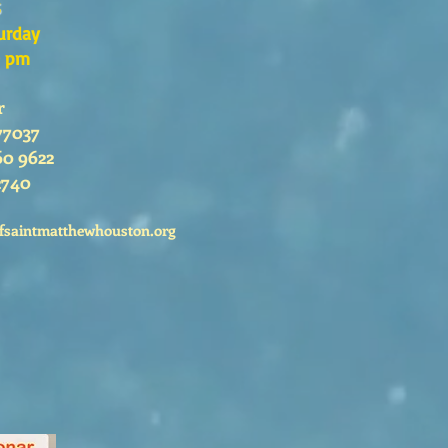
s
urday
0 pm
r
77037
60 9622
2740
fsaintmatthewhouston.org