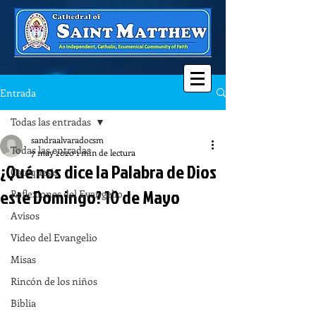
Entrada
Todas las entradas
sandraalvaradocsm
Todas las entradas
7 may 2020
1 min de lectura
¿Qué nos dice la Palabra de Dios
Catequesis
este Domingo? 10 de Mayo
Reflexiones del Evangelio
Avisos
Video del Evangelio
Misas
Rincón de los niños
Biblia