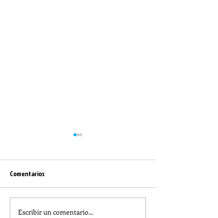
Comentarios
Escribir un comentario...
Reflexión de la Palabra de
Reflexión de la Pal