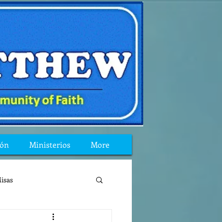
ión
Ministerios
More
isas
reflexion