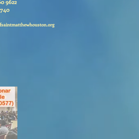
60 9622
2740
fsaintmatthewhouston.org