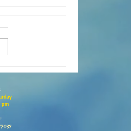
xión de la Palabra de Dios
go 26 de Julio, 2026
s
urday
0 pm
r
77037