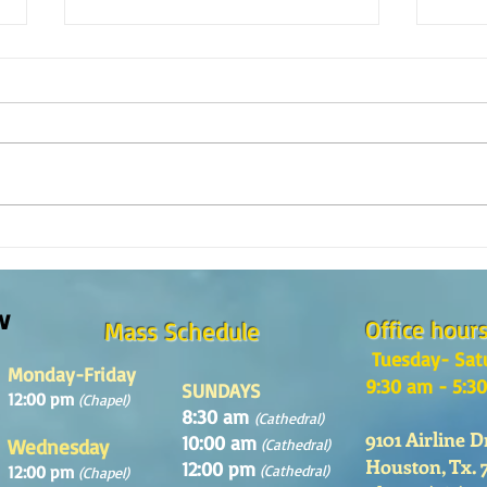
Reflexión de la Palabra de Dios,
Refle
Domingo 2 de Agosto 2026
Domin
w
Office hour
Mass Schedule
Tuesday- Sat
Monday-Friday
9:30 am - 5:3
SUNDAYS
12:00 pm
(Chapel)
8:30 am
(Cathedral)
9101 Airline D
10:00 am
Wednesday
(Cathedral)
Houston, Tx. 
12:00 pm
12:00 pm
(Cathedral)
(Chapel)