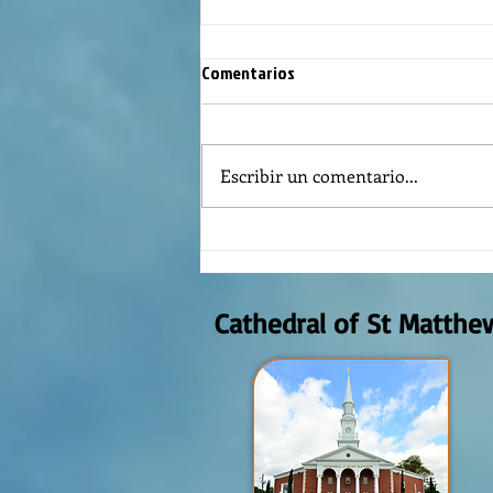
Comentarios
Escribir un comentario...
REFLECTION OF THE WORD OF GOD,
AUGUST 2nd, 2026
Cathedral of St Matthe