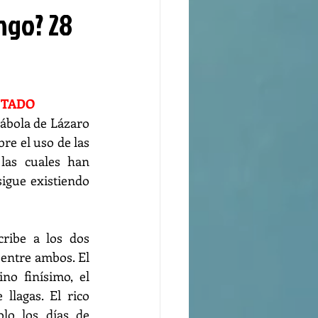
ngo? 28
ITADO
ábola de Lázaro 
bre el uso de las 
 las cuales han 
sigue existiendo 
ribe a los dos 
entre ambos. El 
no finísimo, el 
llagas. El rico 
lo los días de 