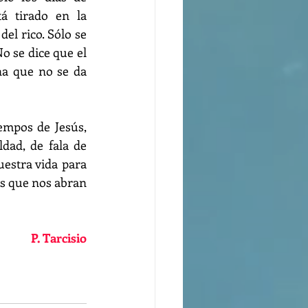
tá tirado en la 
el rico. Sólo se 
o se dice que el 
a que no se da 
empos de Jesús, 
ad, de fala de 
estra vida para 
s que nos abran 
P. Tarcisio