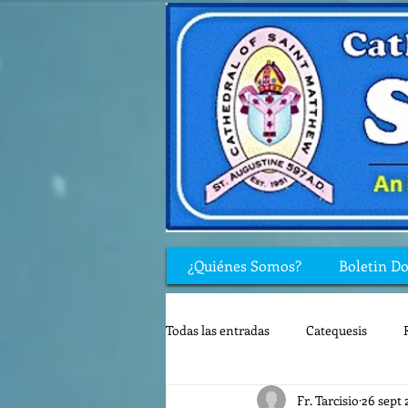
¿Quiénes Somos?
Boletin D
Todas las entradas
Catequesis
Fr. Tarcisio
26 sept 
Rincón de los niños
Biblia