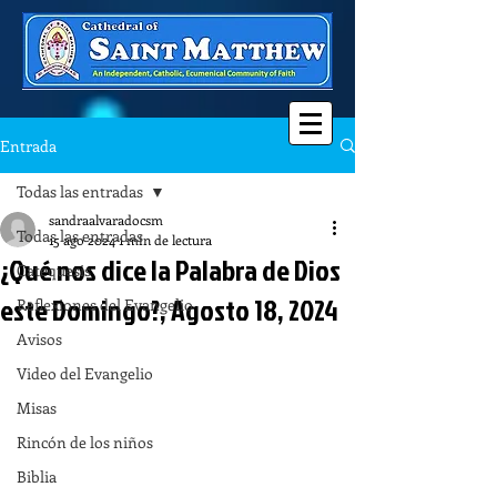
Entrada
Todas las entradas
sandraalvaradocsm
Todas las entradas
15 ago 2024
1 min de lectura
¿Qué nos dice la Palabra de Dios
Catequesis
este Domingo?, Agosto 18, 2024
Reflexiones del Evangelio
Avisos
Video del Evangelio
Misas
Rincón de los niños
Biblia