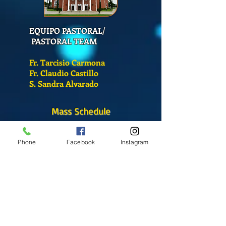
EQUIPO PASTORAL/
PASTORAL TEAM
Fr. Tarcisio Carmona
Fr. Claudio Castillo
S. Sandra Alvarado
Mass Schedule
Monday-Friday
12:00 pm
(Chapel)
Phone
Facebook
Instagram
Wednesday
12:00 pm
(Chapel)
7:00 pm
(Cathedral)
Saturday
Bilingual Mass
10:00 am