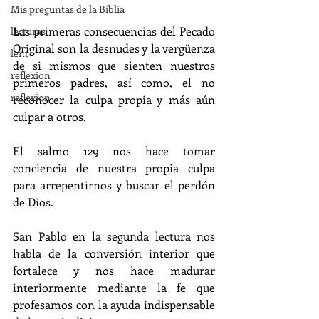
Mis preguntas de la Biblia
L
as primeras consecuencias del Pecado 
lecturas
Original son la desnudes y la vergüenza 
lent
de si mismos que sienten nuestros 
reflexion
primeros padres, así como, el no 
reflexion
reconocer la culpa propia y más aún 
culpar a otros.
El salmo 129 nos hace tomar 
conciencia de nuestra propia culpa 
para arrepentirnos y buscar el perdón 
de Dios.
San Pablo en la segunda lectura nos 
habla de la conversión interior que 
fortalece y nos hace madurar 
interiormente mediante la fe que 
profesamos con la ayuda indispensable 