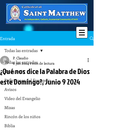
Entrada
Todas las entradas
P. Claudio
Todas las entradas
6 jun 2024
1 min de lectura
¿Qué nos dice la Palabra de Dios
Catequesis
este Domingo?, Junio 9 2024
Reflexiones del Evangelio
Avisos
Video del Evangelio
Misas
Rincón de los niños
Biblia