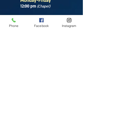
Monday-Friday
12:00 pm
(Chapel)
Wednesday
12:00 pm
(Chapel)
Phone
Facebook
Instagram
7:00 pm
(Cathedral)
Saturday
Bilingual Mass
10:00 am
SUNDAYS
8:30 am
(Cathedral)
10:00 am
(Cathedral)
12:00 pm
(Cathedral)
2:00 pm
Cathedral.
English Mass