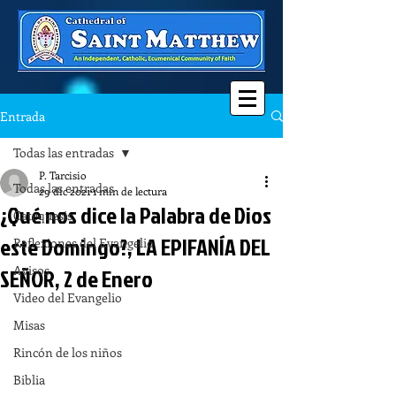
Entrada
Todas las entradas
P. Tarcisio
Todas las entradas
29 dic 2021
1 min de lectura
¿Qué nos dice la Palabra de Dios
Catequesis
este Domingo?, LA EPIFANÍA DEL
Reflexiones del Evangelio
Avisos
SEÑOR, 2 de Enero
Video del Evangelio
Misas
Rincón de los niños
Biblia