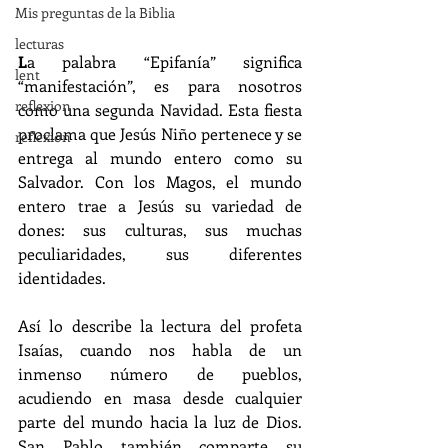
Mis preguntas de la Biblia
lecturas
L
a palabra “Epifanía” significa 
lent
“manifestación”, es para nosotros 
reflexion
como una segunda Navidad. Esta fiesta 
proclama que Jesús Niño pertenece y se 
reflexion
entrega al mundo entero como su 
Salvador. Con los Magos, el mundo 
entero trae a Jesús su variedad de 
dones: sus culturas, sus muchas 
peculiaridades, sus diferentes 
identidades. 
Así lo describe la lectura del profeta 
Isaías, cuando nos habla de un 
inmenso número de pueblos, 
acudiendo en masa desde cualquier 
parte del mundo hacia la luz de Dios. 
San Pablo también comparte su 