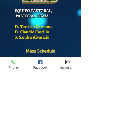
EQUIPO PASTORAL/
PASTORAL TEAM
Fr. Tarcisio Carmona
Fr. Claudio Castillo
S. Sandra Alvarado
Mass Schedule
Monday-Friday
12:00 pm
(Chapel)
Phone
Facebook
Instagram
Wednesday
12:00 pm
(Chapel)
7:00 pm
(Cathedral)
Saturday
Bilingual Mass
10:00 am