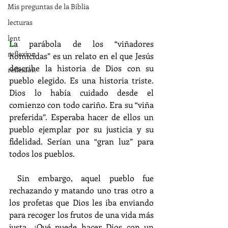
Mis preguntas de la Biblia
lecturas
lent
L
a parábola de los “viñadores 
reflexion
homicidas” es un relato en el que Jesús 
describe la historia de Dios con su 
reflexion
pueblo elegido. Es una historia triste. 
Dios lo había cuidado desde el 
comienzo con todo cariño. Era su “viña 
preferida”. Esperaba hacer de ellos un 
pueblo ejemplar por su justicia y su 
fidelidad. Serían una “gran luz” para 
todos los pueblos.
 Sin embargo, aquel pueblo fue 
rechazando y matando uno tras otro a 
los profetas que Dios les iba enviando 
para recoger los frutos de una vida más 
justa. ¿Qué puede hacer Dios con un 