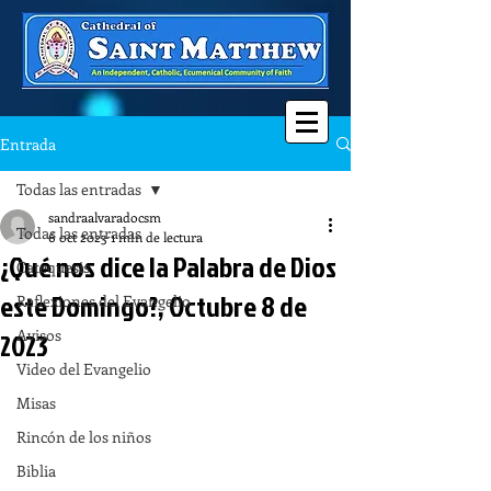
Entrada
Todas las entradas
sandraalvaradocsm
Todas las entradas
6 oct 2023
1 min de lectura
¿Qué nos dice la Palabra de Dios
Catequesis
este Domingo?, Octubre 8 de
Reflexiones del Evangelio
Avisos
2023
Video del Evangelio
Misas
Rincón de los niños
Biblia