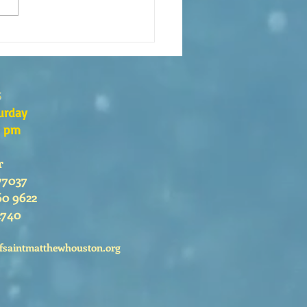
eaning of liturgical colors
s
urday
0 pm
r
77037
60 9622
2740
fsaintmatthewhouston.org