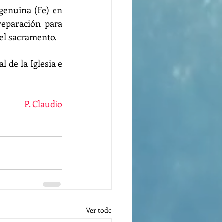
genuina (Fe) en 
eparación para 
 el sacramento.
 de la Iglesia e 
P. Claudio
Ver todo