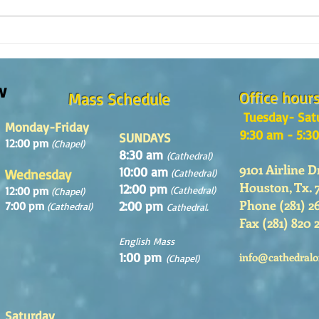
The m
REFLECTION OF THE WORD OF GOD,
Sunday August, 9th, 2026
w
Office hour
Mass Schedule
Tuesday- Sat
Monday-Friday
9:30 am - 5:3
SUNDAYS
12:00 pm
(Chapel)
8:30 am
(Cathedral)
9101 Airline D
10:00 am
Wednesday
(Cathedral)
Houston, Tx. 
12:00 pm
12:00 pm
(Cathedral)
(Chapel)
Phone (281) 2
2:00 pm
7:00 pm
(Cathedral)
Cathedral.
Fax (281) 820 
English Mass
1:00 pm
info@cathedralo
(Chapel)
Saturday