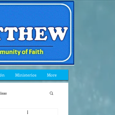
ión
Ministerios
More
isas
reflexion