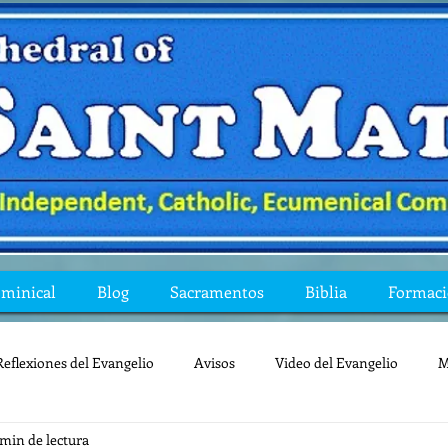
ominical
Blog
Sacramentos
Biblia
Formac
Reflexiones del Evangelio
Avisos
Video del Evangelio
M
 min de lectura
Mis preguntas de la Biblia
lecturas
lent
reflexion