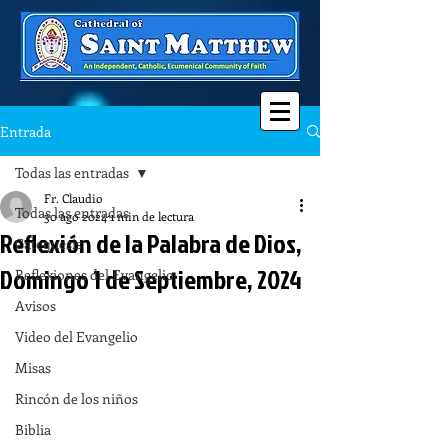
Entrada
Todas las entradas
Fr. Claudio
Todas las entradas
30 ago 2024
1 min de lectura
Reflexión de la Palabra de Dios,
Catequesis
Domingo 1 de Septiembre, 2024
Reflexiones del Evangelio
Avisos
Video del Evangelio
Misas
Rincón de los niños
Biblia