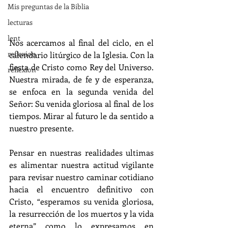
Mis preguntas de la Biblia
lecturas
lent
Nos acercamos al final del ciclo, en el 
reflexion
calendario litúrgico de la Iglesia. Con la 
fiesta de Cristo como Rey del Universo. 
reflexion
Nuestra mirada, de fe y de esperanza, 
se enfoca en la segunda venida del 
Señor: Su venida gloriosa al final de los 
tiempos. Mirar al futuro le da sentido a 
nuestro presente.
Pensar en nuestras realidades ultimas 
es alimentar nuestra actitud vigilante 
para revisar nuestro caminar cotidiano 
hacia el encuentro definitivo con 
Cristo, “esperamos su venida gloriosa, 
la resurrección de los muertos y la vida 
eterna” como lo expresamos en 