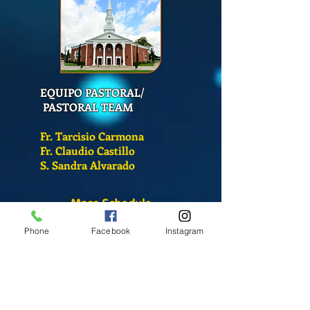
EQUIPO PASTORAL/
PASTORAL TEAM
Fr. Tarcisio Carmona
Fr. Claudio Castillo
S. Sandra Alvarado
Mass Schedule
Monday-Friday
Phone
Facebook
Instagram
12:00 pm
(Chapel)
Wednesday
12:00 pm
(Chapel)
7:00 pm
(Cathedral)