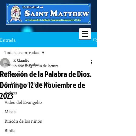
Entrada
Todas las entradas
P. Claudio
Todas las entradas
10 nov 2023
1 min de lectura
Reflexión de la Palabra de Dios.
Catequesis
Domingo 12 de Noviembre de
Reflexiones del Evangelio
Avisos
2023
Video del Evangelio
Misas
Rincón de los niños
Biblia