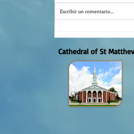
Escribir un comentario...
REFLECTION OF THE WORD OF GOD,
AUGUST 2nd, 2026
Cathedral of St Matthe