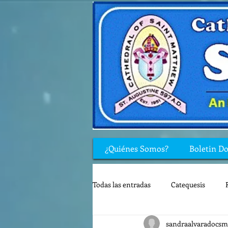
¿Quiénes Somos?
Boletin D
Todas las entradas
Catequesis
sandraalvaradocsm
Rincón de los niños
Biblia