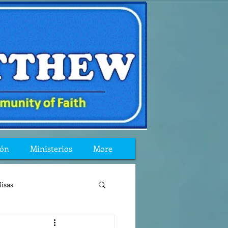
ión
Ministerios
More
isas
reflexion