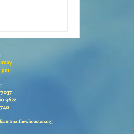
xión de la Palabra de Dios
go 26 de Julio, 2026
s
urday
0 pm
r
77037
60 9622
2740
fsaintmatthewhouston.org