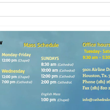
Reflexión de la Palabra de Dios,
Refle
Domingo 2 de Agosto 2026
Domin
w
Office hour
Mass Schedule
Tuesday- Sat
Monday-Friday
9:30 am - 5:3
SUNDAYS
12:00 pm
(Chapel)
8:30 am
(Cathedral)
9101 Airline D
10:00 am
Wednesday
(Cathedral)
Houston, Tx. 
12:00 pm
12:00 pm
(Cathedral)
(Chapel)
Phone (281) 2
2:00 pm
7:00 pm
(Cathedral)
Cathedral.
Fax (281) 820 
English Mass
1:00 pm
info@cathedralo
(Chapel)