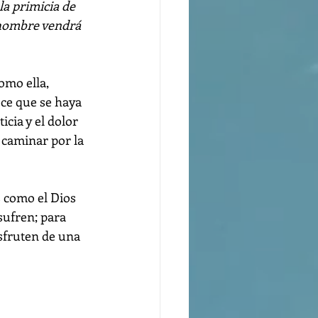
la primicia de 
 hombre vendrá 
omo ella, 
ce que se haya 
icia y el dolor 
 caminar por la 
 como el Dios 
sufren; para 
sfruten de una 