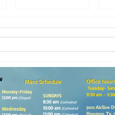
Reflexión de la Palabra de Dios,
Refle
Domingo 2 de Agosto 2026
Domin
w
Office hour
Mass Schedule
Tuesday- Sat
Monday-Friday
9:30 am - 5:3
SUNDAYS
12:00 pm
(Chapel)
8:30 am
(Cathedral)
9101 Airline D
10:00 am
Wednesday
(Cathedral)
Houston, Tx. 
12:00 pm
12:00 pm
(Cathedral)
(Chapel)