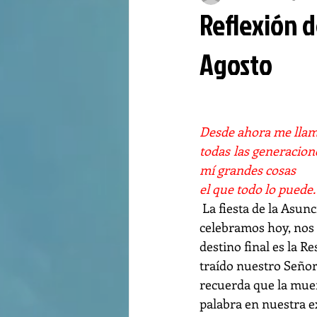
Reflexión d
Agosto
Desde ahora me llam
todas las generacion
mí grandes cosas 
el que todo lo puede.
 La fiesta de la Asunción de María que 
celebramos hoy, nos
destino final es la R
traído nuestro Señor 
recuerda que la muer
palabra en nuestra ex