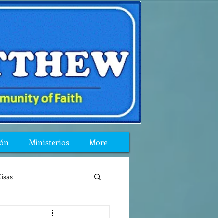
ión
Ministerios
More
isas
reflexion