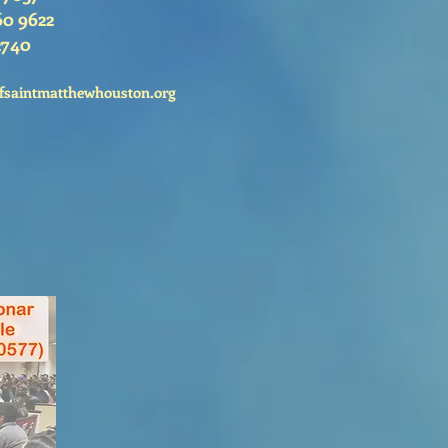
60 9622
2740
fsaintmatthewhouston.org