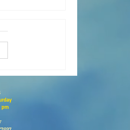
xión de la Palabra de Dios
go 26 de Julio, 2026
s
urday
0 pm
r
77037