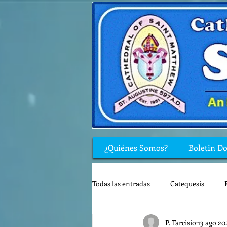
¿Quiénes Somos?
Boletin D
Todas las entradas
Catequesis
P. Tarcisio
13 ago 20
Rincón de los niños
Biblia