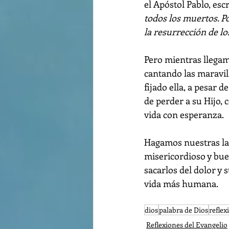
el Apóstol Pablo, escr
todos los muertos. 
la resurrección de l
Pero mientras llegam
cantando las maravil
fijado ella, a pesar d
de perder a su Hijo, 
vida con esperanza.
Hagamos nuestras las
misericordioso y buen
sacarlos del dolor y 
vida más humana.
dios
palabra de Dios
reflex
Reflexiones del Evangelio