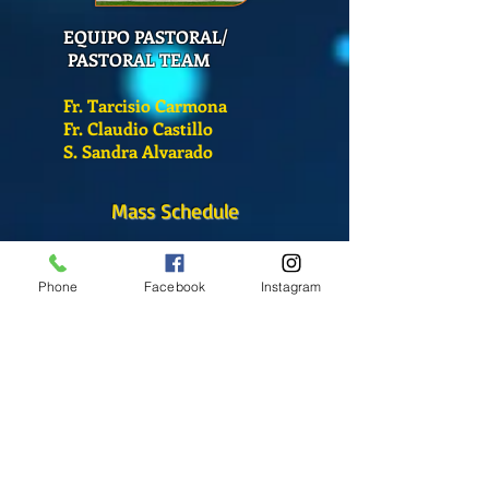
EQUIPO PASTORAL/
PASTORAL TEAM
Fr. Tarcisio Carmona
Fr. Claudio Castillo
S. Sandra Alvarado
Mass Schedule
Monday-Friday
12:00 pm
(Chapel)
Phone
Facebook
Instagram
Wednesday
12:00 pm
(Chapel)
7:00 pm
(Cathedral)
Saturday
Bilingual Mass
10:00 am
SUNDAYS