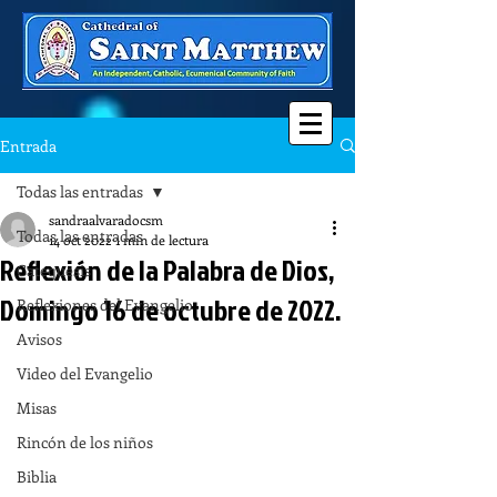
Entrada
Todas las entradas
sandraalvaradocsm
Todas las entradas
14 oct 2022
1 min de lectura
Reflexión de la Palabra de Dios,
Catequesis
Domingo 16 de octubre de 2022.
Reflexiones del Evangelio
Avisos
Video del Evangelio
Misas
Rincón de los niños
Biblia