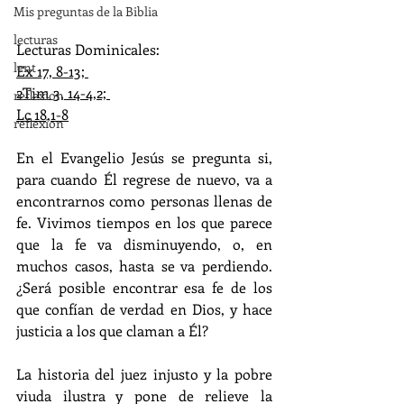
Mis preguntas de la Biblia
lecturas
Lecturas Dominicales:    
lent
Ex 17, 8-13; 
2Tim 3, 14-4,2; 
reflexion
Lc 18,1-8
reflexion
En el Evangelio Jesús se pregunta si, 
para cuando Él regrese de nuevo, va a 
encontrarnos como personas llenas de 
fe. Vivimos tiempos en los que parece 
que la fe va disminuyendo, o, en 
muchos casos, hasta se va perdiendo. 
¿Será posible encontrar esa fe de los 
que confían de verdad en Dios, y hace 
justicia a los que claman a Él?  
La historia del juez injusto y la pobre 
viuda ilustra y pone de relieve la 