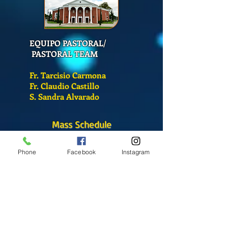
EQUIPO PASTORAL/
PASTORAL TEAM
Fr. Tarcisio Carmona
Fr. Claudio Castillo
S. Sandra Alvarado
Mass Schedule
Monday-Friday
Phone
Facebook
Instagram
12:00 pm
(Chapel)
Wednesday
12:00 pm
(Chapel)
7:00 pm
(Cathedral)
Saturday
Bilingual Mass