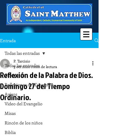
Entrada
Todas las entradas
P. Tarcisio
Todas las entradas
3 oct 2020
1 min de lectura
Reflexión de la Palabra de Dios.
Catequesis
Domingo 27 del Tiempo
Reflexiones del Evangelio
Avisos
Ordinario.
Video del Evangelio
Misas
Rincón de los niños
Biblia