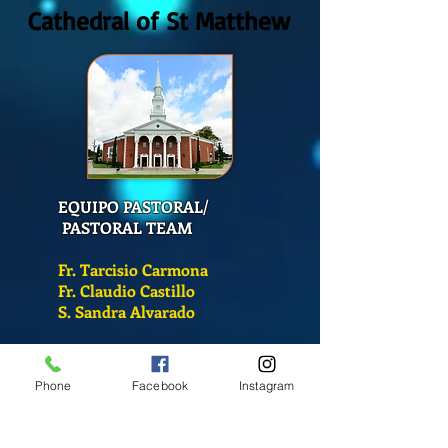
Cathedral of St Matthew
EQUIPO PASTORAL/
PASTORAL TEAM
Fr. Tarcisio Carmona
Fr. Claudio Castillo
S. Sandra Alvarado
Mass Schedule
Phone
Facebook
Instagram
Monday-Friday
12:00 pm
(Chapel)