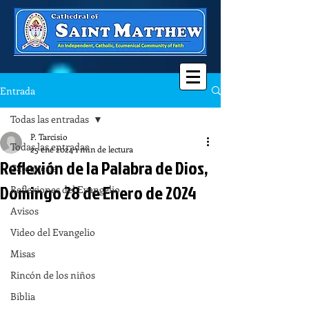
Entrada
Todas las entradas
P. Tarcisio
Todas las entradas
25 ene 2024
1 min de lectura
Reflexión de la Palabra de Dios,
Catequesis
Domingo 28 de Enero de 2024
Reflexiones del Evangelio
Avisos
Video del Evangelio
Misas
Rincón de los niños
Biblia