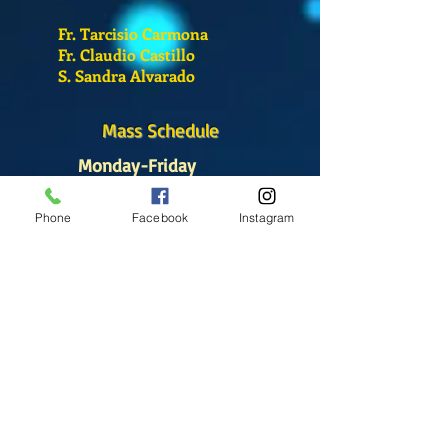
Fr. Tarcisio Carmona
Fr. Claudio Castillo
S. Sandra Alvarado
Mass Schedule
Monday-Friday
12:00 pm
(Chapel)
Phone
Facebook
Instagram
Wednesday
12:00 pm
(Chapel)
7:00 pm
(Cathedral)
Saturday
Bilingual Mass
10:00 am
SUNDAYS
8:30 am
(Cathedral)