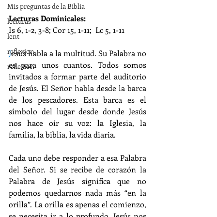
Mis preguntas de la Biblia
Lecturas Dominicales:
lecturas
Is 6, 1-2, 3-8; Cor 15, 1-11;  Lc 5, 1-11
lent
reflexion
J
esús habla a la multitud. Su Palabra no 
es para unos cuantos. Todos somos 
reflexion
invitados a formar parte del auditorio 
de Jesús. El Señor habla desde la barca 
de los pescadores. Esta barca es el 
símbolo del lugar desde donde Jesús 
nos hace oír su voz: la Iglesia, la 
familia, la biblia, la vida diaria.
Cada uno debe responder a esa Palabra 
del Señor. Si se recibe de corazón la 
Palabra de Jesús significa que no 
podemos quedarnos nada más “en la 
orilla”. La orilla es apenas el comienzo, 
se necesita ir a lo profundo. Jesús nos 