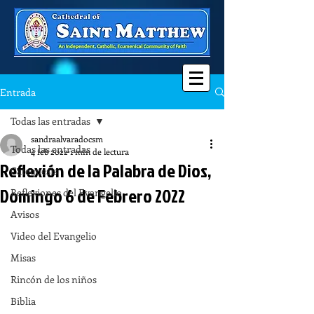
Entrada
Todas las entradas
sandraalvaradocsm
Todas las entradas
4 feb 2022
1 min de lectura
Reflexión de la Palabra de Dios,
Catequesis
Domingo 6 de Febrero 2022
Reflexiones del Evangelio
Avisos
Video del Evangelio
Misas
Rincón de los niños
Biblia