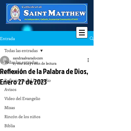
Entrada
Todas las entradas
sandraalvaradocsm
Todas las entradas
27 ene 2023
1 min de lectura
Reflexión de la Palabra de Dios,
Catequesis
Enero 27 de 2023
Reflexiones del Evangelio
Avisos
Video del Evangelio
Misas
Rincón de los niños
Biblia