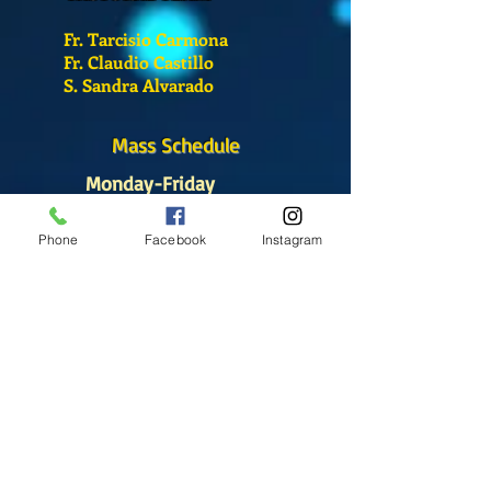
Fr. Tarcisio Carmona
Fr. Claudio Castillo
S. Sandra Alvarado
Mass Schedule
Monday-Friday
12:00 pm
(Chapel)
Phone
Facebook
Instagram
Wednesday
12:00 pm
(Chapel)
7:00 pm
(Cathedral)
Saturday
Bilingual Mass
10:00 am
SUNDAYS
8:30 am
(Cathedral)