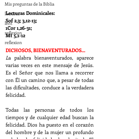
Mis preguntas de la Biblia
Lecturas Dominicales:
lecturas
Sof 2,3; 3,12-13; 
lent
1Cor 1,26-31; 
reflexion
Mt 5,1-12
reflexion
DICHOSOS, BIENAVENTURADOS...
L
a palabra bienaventurados, aparece 
varias veces en este mensaje de Jesús. 
Es el Señor que nos llama a recorrer 
con Él un camino que, a pesar de todas 
las dificultades, conduce a la verdadera 
felicidad.
Todas las personas de todos los 
tiempos y de cualquier edad buscan la 
felicidad. Dios ha puesto en el corazón 
del hombre y de la mujer un profundo 