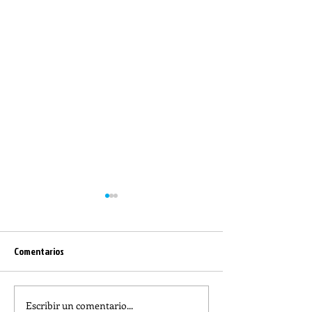
Comentarios
Escribir un comentario...
REFLECTION OF THE WORD OF
The meaning of lit