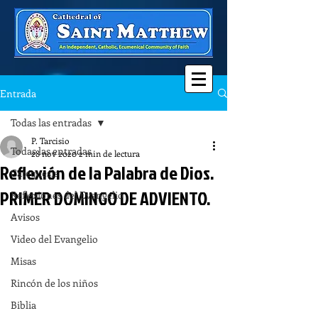
Entrada
Todas las entradas
P. Tarcisio
Todas las entradas
28 nov 2020
2 min de lectura
Reflexión de la Palabra de Dios.
Catequesis
PRIMER DOMINGO DE ADVIENTO.
Reflexiones del Evangelio
Avisos
Video del Evangelio
Misas
Rincón de los niños
Biblia