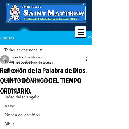
Entrada
Todas las entradas
sandraalvaradocsm
Todas las entradas
6 feb 2021
2 min de lectura
Reflexión de la Palabra de Dios.
Catequesis
QUINTO DOMINGO DEL TIEMPO
Reflexiones del Evangelio
Avisos
ORDINARIO.
Video del Evangelio
Misas
Rincón de los niños
Biblia