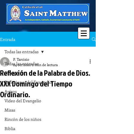
Entrada
Todas las entradas
P. Tarcisio
Todas las entradas
24 oct 2020
2 min de lectura
Reflexión de la Palabra de Dios.
Catequesis
XXX Domingo del Tiempo
Reflexiones del Evangelio
Avisos
Ordinario.
Video del Evangelio
Misas
Rincón de los niños
Biblia