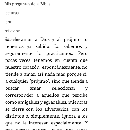
Mis preguntas de la Biblia
lecturas
lent
reflexion
L
o de amar a Dios y al prójimo lo 
reflexion
tenemos ya sabido. Lo sabemos y 
seguramente lo practicamos. Pero 
pocas veces tenemos en cuenta que 
nuestro corazón, espontáneamente, no 
tiende a amar. así nada más porque si, 
a cualquier "prójimo", sino que tiende a 
buscar, amar, seleccionar y 
corresponder a aquellos que percibe 
como amigables y agradables, mientras 
se cierra con los adversarios, con los 
distintos o, simplemente, ignora a los 
que no le interesan especialmente. Y 
nos parece natural, y no nos causa 