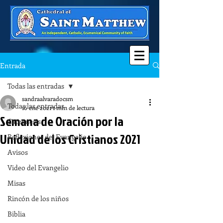
Entrada
Todas las entradas
sandraalvaradocsm
Todas las entradas
16 ene 2021
1 min de lectura
Semana de Oración por la
Catequesis
Unidad de los Cristianos 2021
Reflexiones del Evangelio
Avisos
Video del Evangelio
Misas
Rincón de los niños
Biblia