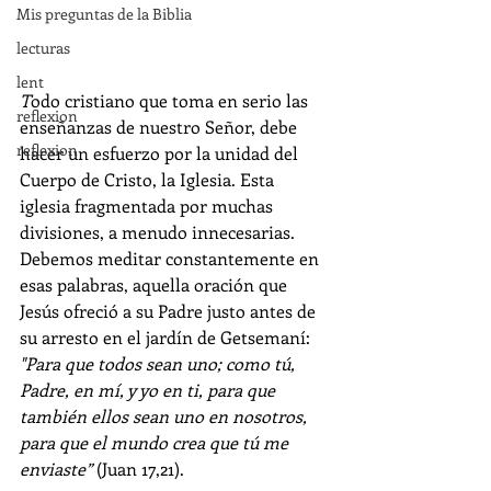
Mis preguntas de la Biblia
lecturas
lent
T
odo cristiano que toma en serio las 
reflexion
enseñanzas de nuestro Señor, debe 
reflexion
hacer un esfuerzo por la unidad del 
Cuerpo de Cristo, la Iglesia. Esta 
iglesia fragmentada por muchas 
divisiones, a menudo innecesarias. 
Debemos meditar constantemente en 
esas palabras, aquella oración que 
Jesús ofreció a su Padre justo antes de 
su arresto en el jardín de Getsemaní: 
"Para que todos sean uno; como tú, 
Padre, en mí, y yo en ti, para que 
también ellos sean uno en nosotros, 
para que el mundo crea que tú me 
enviaste” 
(Juan 17,21). 