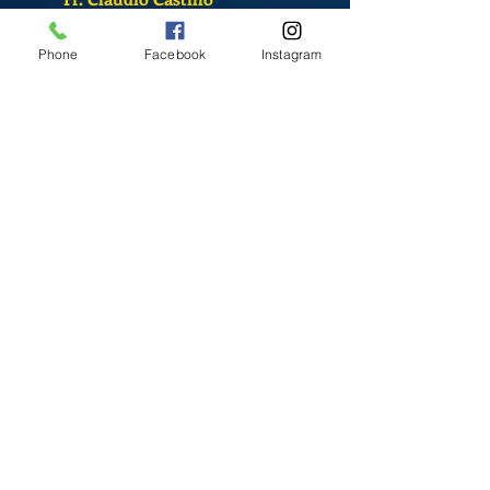
S. Sandra Alvarado
Phone
Facebook
Instagram
Mass Schedule
Monday-Friday
12:00 pm
(Chapel)
Wednesday
12:00 pm
(Chapel)
7:00 pm
(Cathedral)
Saturday
Bilingual Mass
10:00 am
SUNDAYS
8:30 am
(Cathedral)
10:00 am
(Cathedral)
12:00 pm