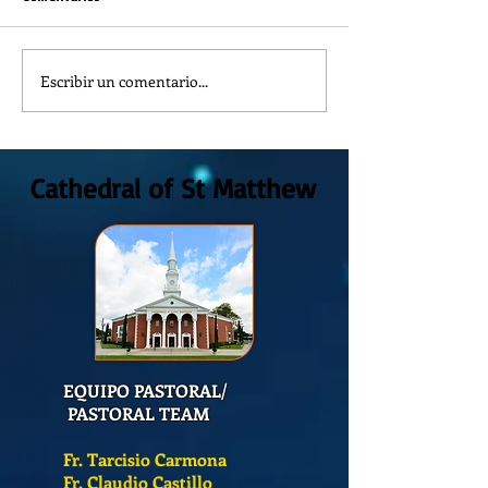
Escribir un comentario...
REFLECTION OF THE WORD OF
The meaning of lit
GOD, Sunday August, 9th,
colors
2026
Cathedral of St Matthew
EQUIPO PASTORAL/
PASTORAL TEAM
Fr. Tarcisio Carmona
Fr. Claudio Castillo