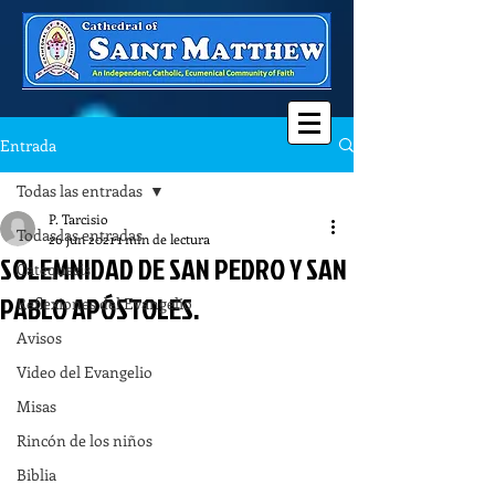
Entrada
Todas las entradas
P. Tarcisio
Todas las entradas
26 jun 2021
1 min de lectura
SOLEMNIDAD DE SAN PEDRO Y SAN
Catequesis
PABLO APÓSTOLES.
Reflexiones del Evangelio
Avisos
Video del Evangelio
Misas
Rincón de los niños
Biblia