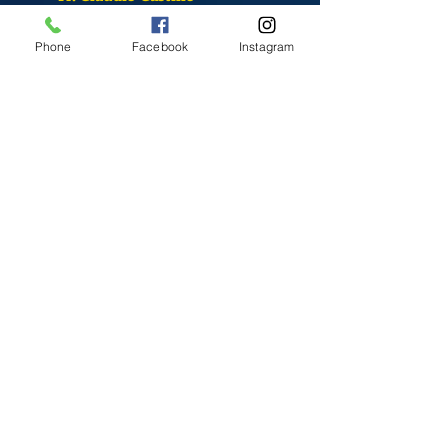
S. Sandra Alvarado
Phone
Facebook
Instagram
Mass Schedule
Monday-Friday
12:00 pm
(Chapel)
Wednesday
12:00 pm
(Chapel)
7:00 pm
(Cathedral)
Saturday
Bilingual Mass
10:00 am
SUNDAYS
8:30 am
(Cathedral)
10:00 am
(Cathedral)
12:00 pm