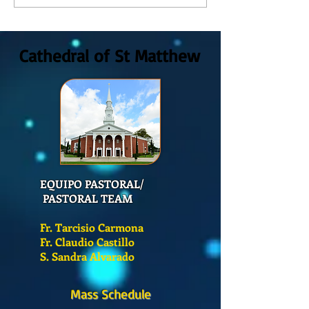
Catequesis en la Catedral de
at St. Matthew's C
San Mateo?
Cathedral of St Matthew
EQUIPO PASTORAL/
PASTORAL TEAM
Fr. Tarcisio Carmona
Fr. Claudio Castillo
S. Sandra Alvarado
Mass Schedule