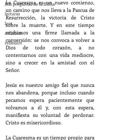
La Cuaresma es un nuevo comienzo, 
Mis preguntas de la Biblia
un camino que nos lleva a la Pascua de 
lecturas
Resurrección, la victoria de Cristo 
lent
sobre la muerte. Y en este tiempo 
recibimos una firme llamada a la 
reflexion
conversión: se nos convoca a volver a 
reflexion
Dios de todo corazón, a no 
contentarnos con una vida mediocre, 
sino a crecer en la amistad con el 
Señor.
Jesús es nuestro amigo fiel que nunca 
nos abandona, porque incluso cuando 
pecamos espera pacientemente que 
volvamos a él y, con esta espera, 
manifiesta su voluntad de perdonar. 
Cristo es misericordioso.
La Cuaresma es un tiempo propio para 