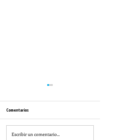
Comentarios
Escribir un comentario...
¿Como es el Curso de
How is the Catech