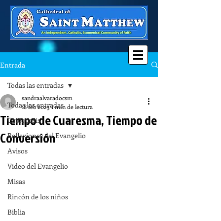
Entrada
Todas las entradas
sandraalvaradocsm
Todas las entradas
18 feb 2023
1 min de lectura
Tiempo de Cuaresma, Tiempo de
Catequesis
Conversión
Reflexiones del Evangelio
Avisos
Video del Evangelio
Misas
Rincón de los niños
Biblia