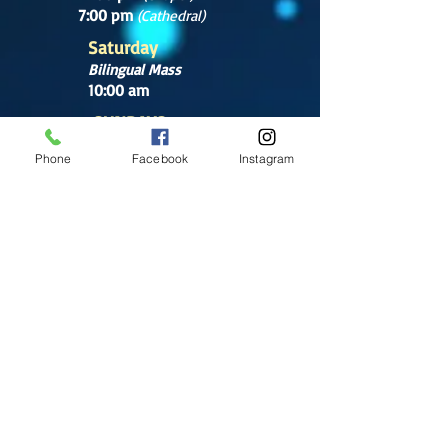
7:00 pm
(Cathedral)
Saturday
Bilingual Mass
10:00 am
SUNDAYS
8:30 am
Phone
Facebook
Instagram
(Cathedral)
10:00 am
(Cathedral)
12:00 pm
(Cathedral)
2:00 pm
Cathedral.
English Mass
1:00 pm
(Chapel)