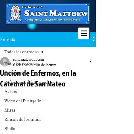
Entrada
Todas las entradas
sandraalvaradocsm
Todas las entradas
6 feb 2020
0 min de lectura
Unción de Enfermos, en la
Catequesis
Catedral de San Mateo
Reflexiones del Evangelio
Avisos
Video del Evangelio
Misas
Rincón de los niños
Biblia