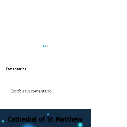
Comentarios
Clases de Biblia
Aviso importante
Escribir un comentario...
Cathedral of St Matthew