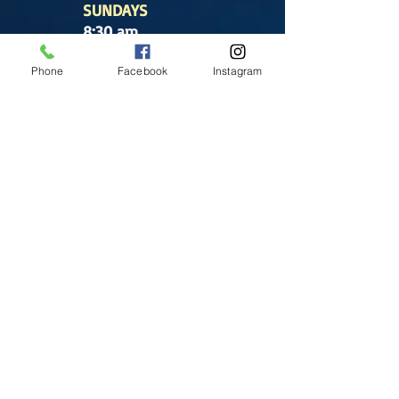
SUNDAYS
8:30 am
(Cathedral)
Phone
Facebook
Instagram
10:00 am
(Cathedral)
12:00 pm
(Cathedral)
2:00 pm
Cathedral.
English Mass
1:00 pm
(Chapel)
Office hours
Tuesday- Saturday
9:30 am - 5:30 pm