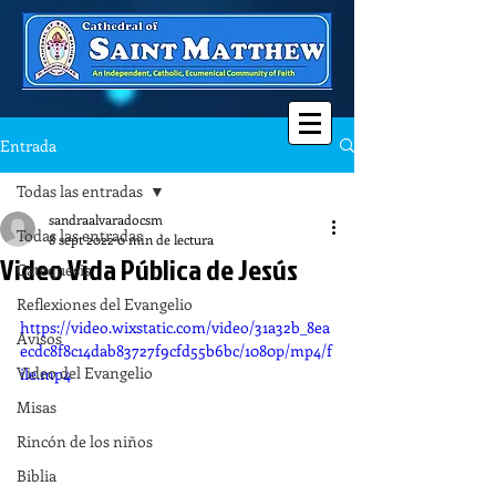
Entrada
Todas las entradas
sandraalvaradocsm
Todas las entradas
8 sept 2022
0 min de lectura
Video Vida Pública de Jesús
Catequesis
Reflexiones del Evangelio
https://video.wixstatic.com/video/31a32b_8ea
Avisos
ecdc8f8c14dab83727f9cfd55b6bc/1080p/mp4/f
Video del Evangelio
ile.mp4
Misas
Rincón de los niños
Biblia