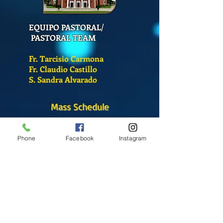
EQUIPO PASTORAL/
PASTORAL TEAM
Fr. Tarcisio Carmona
Fr. Claudio Castillo
S. Sandra Alvarado
Mass Schedule
Monday-Friday
12:00 pm
(Chapel)
Phone
Facebook
Instagram
Wednesday
12:00 pm
(Chapel)
7:00 pm
(Cathedral)
Saturday
Bilingual Mass
10:00 am