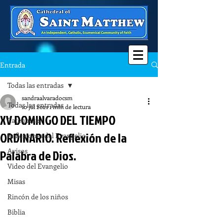
Entrada
Todas las entradas
sandraalvaradocsm
Todas las entradas
10 jul 2021
1 min de lectura
XV DOMINGO DEL TIEMPO
Catequesis
ORDINARIO. Reflexión de la
Reflexiones del Evangelio
Avisos
Palabra de Dios.
Video del Evangelio
Misas
Rincón de los niños
Biblia