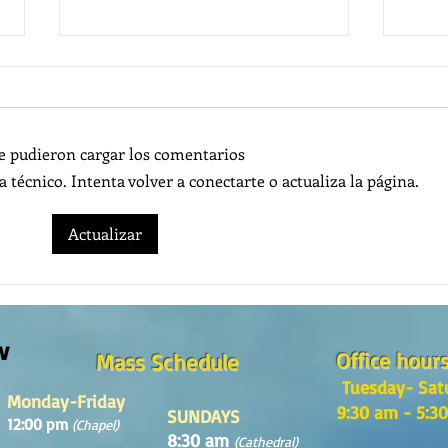
e pudieron cargar los comentarios
técnico. Intenta volver a conectarte o actualiza la página.
The m
REFLECTION OF THE WORD OF GOD,
Actualizar
Sunday August, 9th, 2026
w
Office hour
Mass Schedule
Tuesday- Sat
Monday-Friday
9:30 am - 5:3
SUNDAYS
12:00 pm
(Chapel)
8:30 am
(Cathedral)