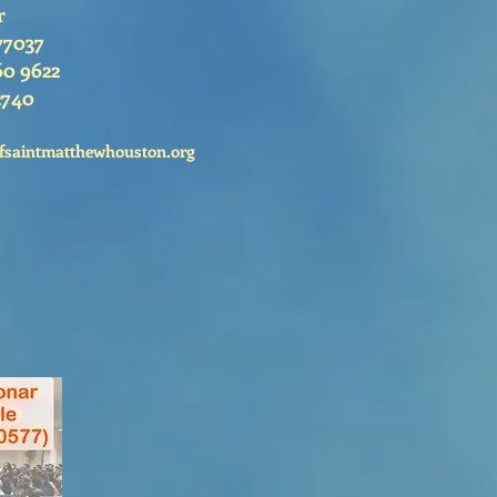
r
77037
60 9622
2740
fsaintmatthewhouston.org