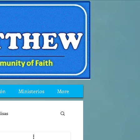
ión
Ministerios
More
isas
reflexion