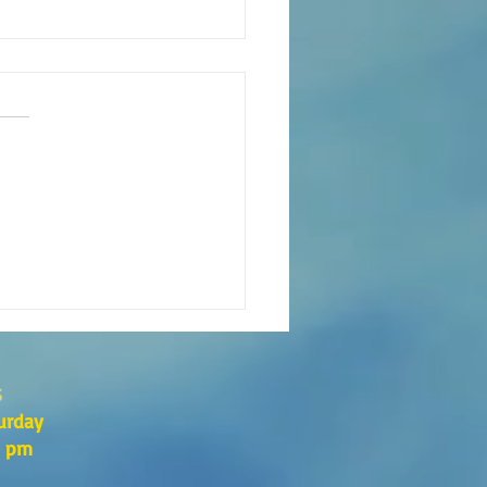
eaning of liturgical colors
s
urday
0 pm