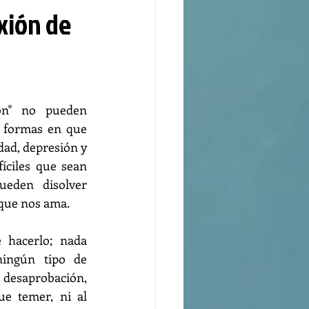
xión de
ión" no pueden 
s formas en que 
dad, depresión y 
íciles que sean 
ueden disolver 
que nos ama. 
 hacerlo; nada 
ningún tipo de 
desaprobación, 
 temer, ni al 