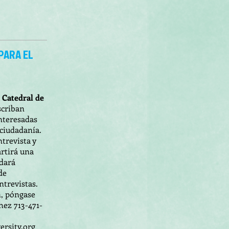
PARA EL
 Catedral de
scriban
nteresadas
 ciudadanía.
ntrevista y
rtirá una
 dará
de
trevistas.
, póngase
ez 713-471-
rsi​ty.org