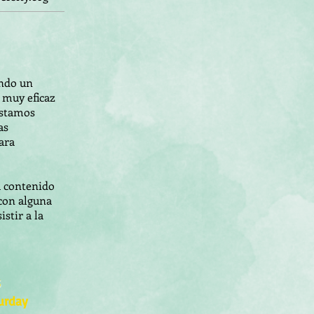
endo un
 muy eficaz
estamos
as
ara
u contenido
con alguna
stir a la
s
urday