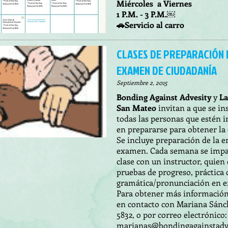
Miércoles a Viernes
1 P.M. - 3 P.M.￼
🚗Servicio al carro
CLASES DE PREPARACIÓN 
EXAMEN DE CIUDADANÍA
Septiembre 2, 2015
Bonding Against Advesity
y
La
San Mateo
invitan a que se in
todas las personas que estén i
en prepararse para obtener la
Se incluye preparación de la e
examen. Cada semana se impa
clase con un instructor, quien
pruebas de progreso, práctica 
gramática/pronunciación en en
Para obtener más información
en contacto con Mariana Sánch
5832, o por correo electrónico:
marianas@bondin​gagainstadve