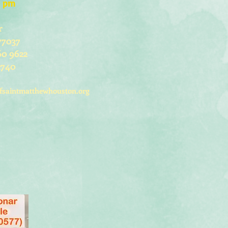
0 pm
r
77037
60 9622
2740
fsaintmatthewhouston.org