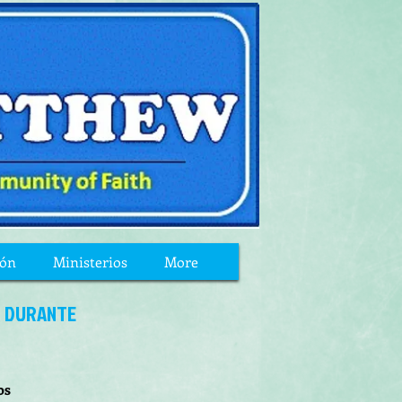
ión
Ministerios
More
S DURANTE
os