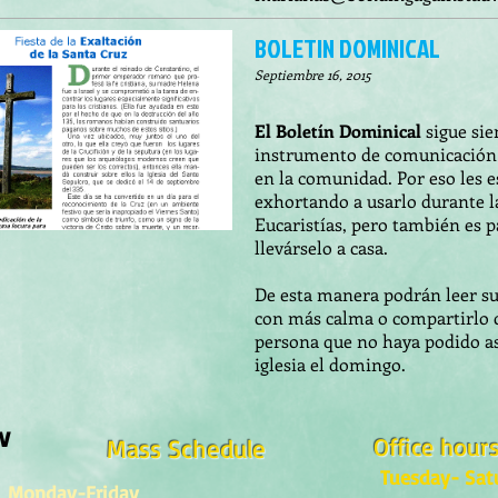
BOLETIN DOMINICAL
Septiembre 16, 2015
El Boletín Dominical
sigue si
instrumento de comunicación
en la comunidad. Por eso les 
exhortando a usarlo durante l
Eucaristías, pero también es p
llevárselo a casa.
De esta manera podrán leer s
con más calma o compartirlo 
persona que no haya podido asi
iglesia el domingo.
w
Office hour
Mass Schedule
Tuesday- Sat
Monday-Friday