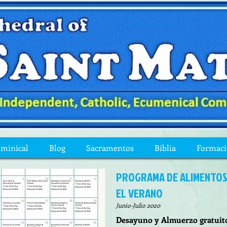
ominical
Blog
Sacramentos
Biblia
Formac
PROGRAMA DE ALIMENTO
EL VERANO
Junio-Julio 2020
Desayuno y Almuerzo gratuit