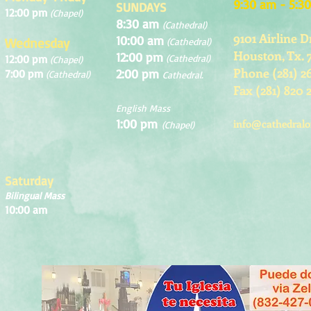
9:30 am - 5:3
SUNDAYS
12:00 pm
(Chapel)
8:30 am
(Cathedral)
9101 Airline D
10:00 am
Wednesday
(Cathedral)
Houston, Tx. 
12:00 pm
12:00 pm
(Cathedral)
(Chapel)
Phone (281) 2
2:00 pm
7:00 pm
(Cathedral)
Cathedral.
Fax (281) 820 
English Mass
1:00 pm
info@cathedralo
(Chapel)
Saturday
Bilingual Mass
10:00 am