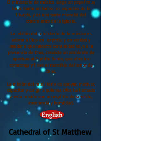
El ministerio de música juega un papel muy
importante en todos los aspectos de la
liturgia, y es una parte esencial del
crecimiento de la iglesia.
La visión del ministerio de la música es
adorar a Dios en espíritu y en verdad y
ayudar a que nuestra comunidad vaya a la
presencia de Dios, creando un ambiente de
apertura al Espíritu Santo, que abra los
corazones y lleve el mensaje del amor de
Dios.
La misión del ministerio es apoyar, motivar,
capacitar y dirigir a quienes Dios ha llamado
a esta misión con un espíritu de servicio,
excelencia y humildad.
English
Cathedral of St Matthew