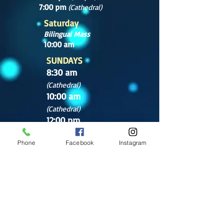
7:00 pm
(Cathedral)
Saturday
Bilingual Mass
10:00 am
SUNDAYS
8:30 am
(Cathedral)
10:00 am
(Cathedral)
12:00 pm
(Cathedral)
2:00 pm
Phone
Facebook
Instagram
Cathedral.
English Mass
1:00 pm
(Chapel)