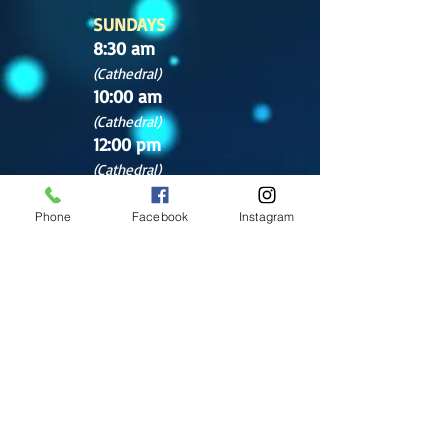
SUNDAYS
8:30 am
(Cathedral)
10:00 am
(Cathedral)
12:00 pm
(Cathedral)
2:00 pm
Cathedral.
Phone
Facebook
Instagram
English Mass
1:00 pm
(Chapel)
Office hours
Tuesday- Saturday
9:30 am - 5:30 pm