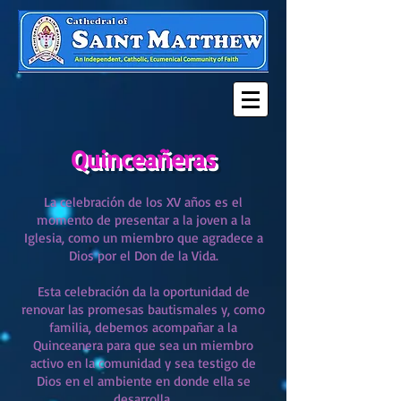
Quinceañeras
La celebración de los XV años es el
momento de presentar a la joven a la
Iglesia, como un miembro que agradece a
Dios por el Don de la Vida.
Esta celebración da la oportunidad de
renovar las promesas bautismales y, como
familia, debemos acompañar a la
Quinceanera para que sea un miembro
activo en la comunidad y sea testigo de
Dios en el ambiente en donde ella se
desarrolla.