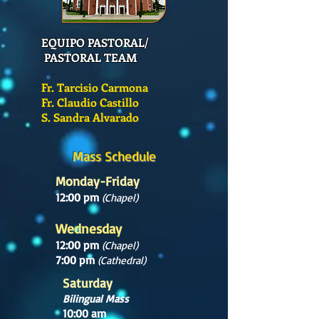
EQUIPO PASTORAL/
PASTORAL TEAM
Fr. Tarcisio Carmona
Fr. Claudio Castillo
S. Sandra Alvarado
Mass Schedule
Monday-Friday
12:00 pm
(Chapel)
Wednesday
12:00 pm
(Chapel)
7:00 pm
(Cathedral)
Saturday
Bilingual Mass
10:00 am