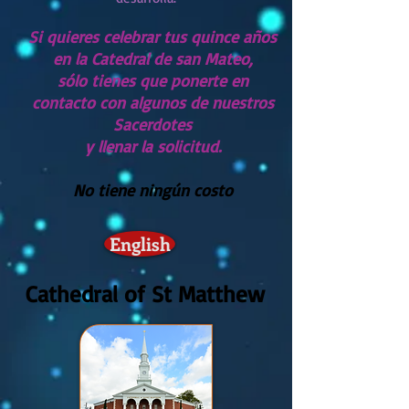
Si quieres celebrar tus quince años
en la Catedral de san Mateo,
sólo tienes que ponerte en
contacto con algunos de nuestros
Sacerdotes
y llenar la solicitud.
No tiene ningún costo
English
Cathedral of St Matthew