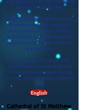
a los participantes a dar testimonio
de Cristo en sus familias.
Da las herramientas para que vivan
el matrimonio como institucion
natural, creada por Dios y llevada a
la vida diaria, en el testimonio con
sus hijos, con las personas con las
que conviven .
Es una reunión, en donde entre
todas las parejas y con la guía de
los sacerdotes, buscamos ser, día
con día, mejores esposos, padres e
hijos.
English
Cathedral of St Matthew