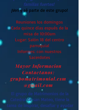
familias fuertes!
¡Ven y sé parte de este grupo!
Reuniones los domingos
Cada quince días espués de la
misa de 10:00am
Lugar: Salón 18 del centro
parroquial
Informes: con nuestros
Sacerdotes
Mayor
Informacion
Contactanos:
grupomatrimonial.csm
@gmail.com
El grupo de Matrimonios de la
Catedral de san Mateo, tiene la
tarea de inspirar, desafiar y ayudar