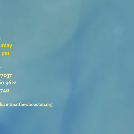
s
urday
0 pm
r
77037
60 9622
2740
fsaintmatthewhouston.org