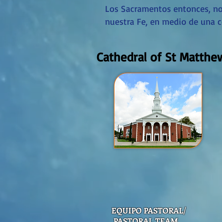
Los Sacramentos entonces, no
nuestra Fe, en medio de una 
Cathedral of St Matthe
EQUIPO PASTORAL/
PASTORAL TEAM