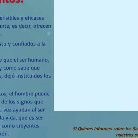
nsibles y eficaces
nte; es decir, ofrecen
.
sto y confiados a la
zo que el ser humano,
 y como sabe que
, dejó instituidos los
tos, el hombre puede
 de los signos que
u vez ayudan al ser
a vida, que es ser
ue como creyentes
Si Quieres informes sobre los S
ión.
nuestros s