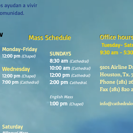
s ayudan a vivir
comunidad.
w
Office hour
Mass Schedule
Tuesday- Sat
Monday-Friday
9:30 am - 5:3
SUNDAYS
12:00 pm
(Chapel)
8:30 am
(Cathedral)
9101 Airline D
10:00 am
Wednesday
(Cathedral)
Houston, Tx. 
12:00 pm
12:00 pm
(Cathedral)
(Chapel)
Phone (281) 2
2:00 pm
7:00 pm
(Cathedral)
Cathedral.
Fax (281) 820 
English Mass
1:00 pm
info@cathedralo
(Chapel)
Saturday
Bilingual Mass