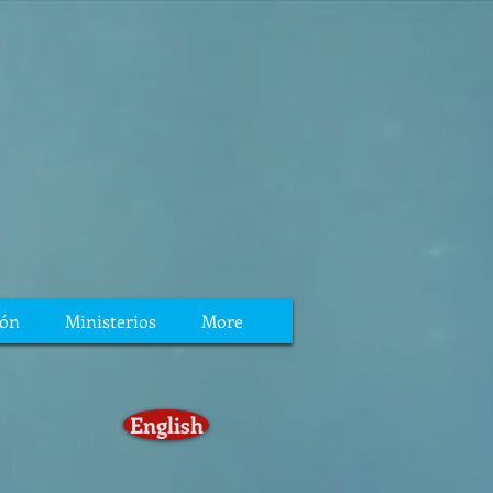
ión
Ministerios
More
English