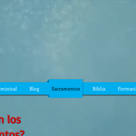
ominical
Blog
Sacramentos
Biblia
Formac
n los
ntos?