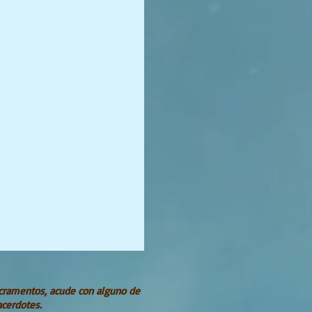
acramentos, acude con alguno de
acerdotes.