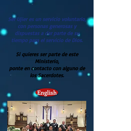
Ser Ujier es un servicio voluntario,
con personas generosas y
dispuestas a dar parte de su
tiempo para el servicio de Dios.
Si quieres ser parte de este
Ministerio,
ponte en contacto con alguno de
los Sacerdotes.
English