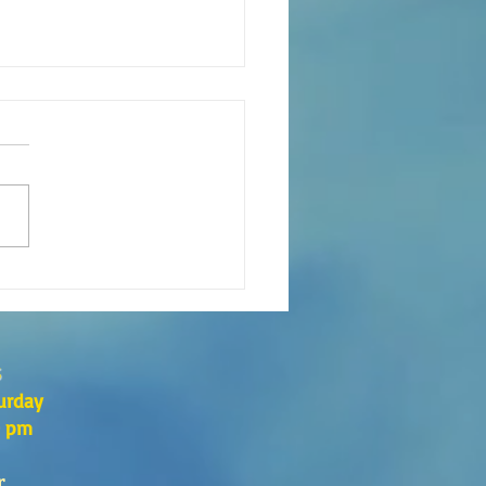
xión de la Palabra de Dios
go 26 de Julio, 2026
s
urday
0 pm
r