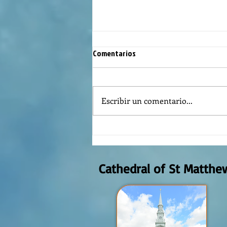
Comentarios
Escribir un comentario...
REFLECTION OF THE WORD OF GOD,
AUGUST 2nd, 2026
Cathedral of St Matthe