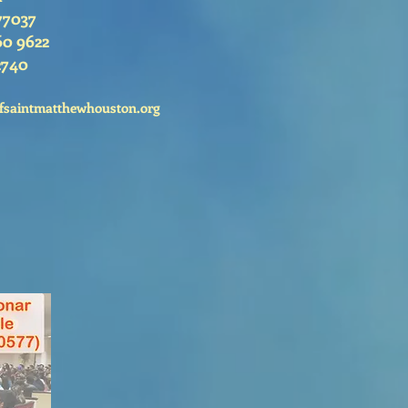
77037
60 9622
2740
fsaintmatthewhouston.org