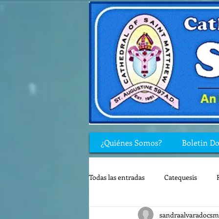
¿Quiénes Somos?
Boletin D
Todas las entradas
Catequesis
sandraalvaradocsm
Rincón de los niños
Biblia