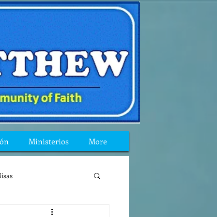
ión
Ministerios
More
isas
reflexion