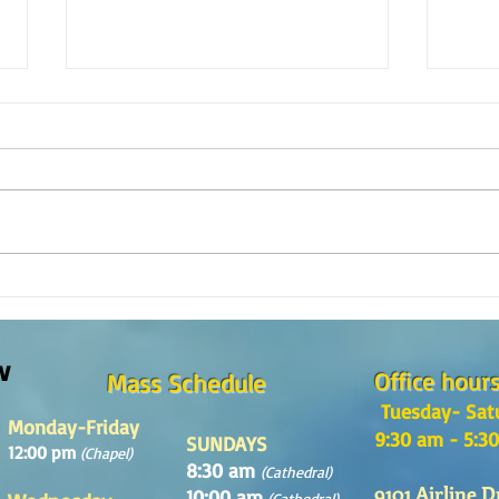
Reflexión de la Palabra de Dios,
Refle
Domingo 2 de Agosto 2026
Domin
w
Office hour
Mass Schedule
Tuesday- Sat
Monday-Friday
9:30 am - 5:3
SUNDAYS
12:00 pm
(Chapel)
8:30 am
(Cathedral)
9101 Airline D
10:00 am
(Cathedral)