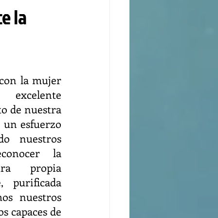
e la
con la mujer 
excelente 
o de nuestra 
e un esfuerzo 
o nuestros 
conocer la 
a propia 
 purificada 
os nuestros 
os capaces de 