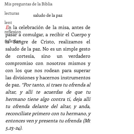
Mis preguntas de la Biblia
lecturas
saludo de la paz
lent
E
n la celebración de la misa, antes de 
reflexion
pasar a comulgar, a recibir el Cuerpo y 
reflexion
la Sangre de Cristo, realizamos el 
saludo de la paz. No es un simple gesto 
de cortesía, sino un verdadero 
compromiso con nosotros mismos y 
con los que nos rodean para superar 
las divisiones y hacernos instrumentos 
de paz. 
“Por tanto, si traes tu ofrenda al 
altar, y allí te acuerdas de que tu 
hermano tiene algo contra ti, deja allí 
tu ofrenda delante del altar, y anda, 
reconcíliate primero con tu hermano, y 
entonces ven y presenta tu ofrenda (Mt 
5,23-24).