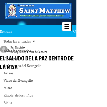
Entrada
Todas las entradas
Fr. Tarcisio
Todas las entradas
26 sept 2025
1 min de lectura
EL SALUDO DE LA PAZ DENTRO DE
Catequesis
LA MISA
Reflexiones del Evangelio
Avisos
Video del Evangelio
Misas
Rincón de los niños
Biblia