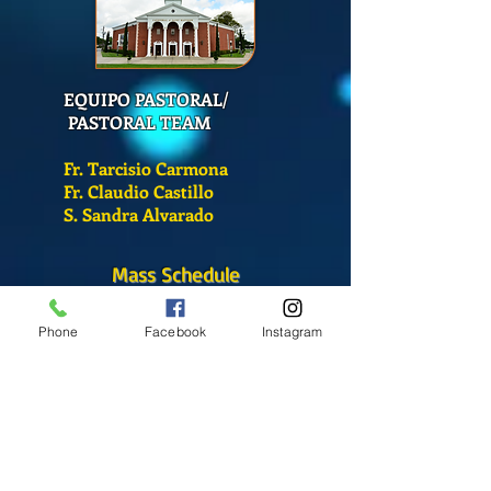
EQUIPO PASTORAL/
PASTORAL TEAM
Fr. Tarcisio Carmona
Fr. Claudio Castillo
S. Sandra Alvarado
Mass Schedule
Monday-Friday
Phone
Facebook
Instagram
12:00 pm
(Chapel)
Wednesday
12:00 pm
(Chapel)
7:00 pm
(Cathedral)
Saturday